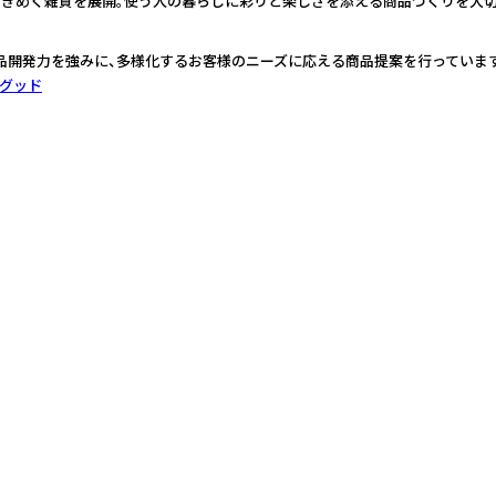
ときめく雑貨を展開。使う人の暮らしに彩りと楽しさを添える商品づくりを大切
品開発力を強みに、多様化するお客様のニーズに応える商品提案を行っています
グッド