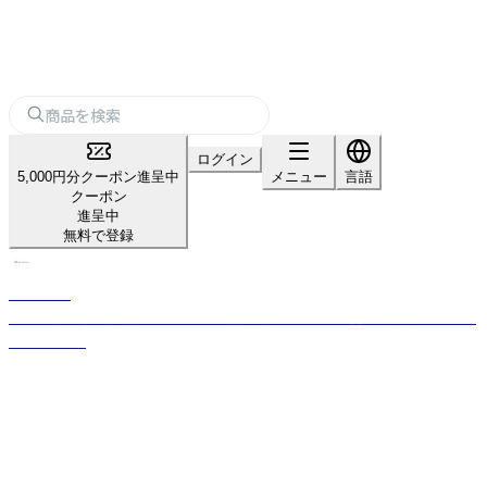
ログイン
5,000円分クーポン進呈中
メニュー
言語
クーポン
進呈中
無料で登録
KISHIMA
感性に寄り添う照明・インテリア雑貨を通じ、心地よい暮らしを提案するブ
ランドです。