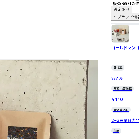
販売・取引条
設定あり
ブランド情
ゴールドマン
掛け率
??? %
希望小売価格
￥140
最短発送日
2~3営業日内
在庫