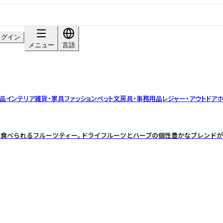
ログイン
メニュー
言語
品
インテリア雑貨・家具
ファッション
ペット
文房具・事務用品
レジャー・アウトドア
ホ
しむ食べられるフルーツティー。ドライフルーツとハーブの個性豊かなブレンドが