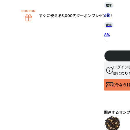
在庫
6箱
すぐに使える5,000円クーポンプレゼント！
税率
8
%
ログイン
能になり
【今なら】
関連するサン