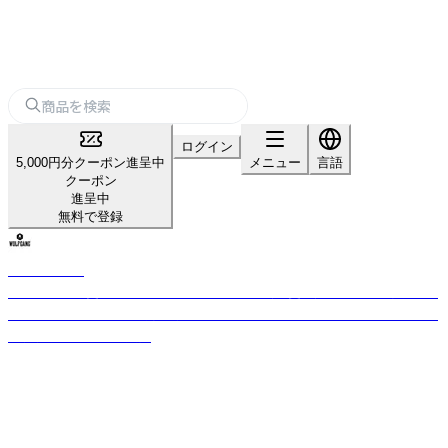
ログイン
5,000円分クーポン進呈中
メニュー
言語
クーポン
進呈中
無料で登録
WOLFGANG
アウトドアを愛する人とそのベストフレンド（＝愛犬）の両者にフィットす
る、新しいコンセプトを持つ米国ユタ生まれのライフスタイルブランド。ド
ッググッズを中心に展開