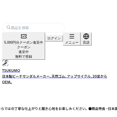
ログイン
5,000円分クーポン進呈中
メニュー
言語
クーポン
進呈中
無料で登録
TSUKUMO
日本製ビーチサンダルメーカー。天然ゴム、アップサイクル、20足から
OEM。
ではの丁寧な仕上がりと履き心地をお楽しみください。 ●商品特長 ・日本国内