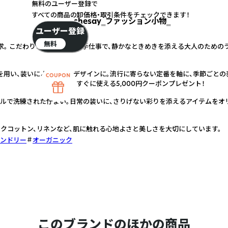
無料のユーザー登録で
すべての商品の卸価格・取引条件をチェックできます！
shesay‗ファッション小物‗
ユーザー登録
無料
求。 こだわりの素材と丁寧な手仕事で、静かなときめきを添える大人のための
を用い、装いにより馴染むデザインに。流行に寄らない定番を軸に、季節ごとの
すぐに使える5,000円クーポンプレゼント！
プルで洗練された佇まい。日常の装いに、さりげない彩りを添えるアイテムをオ
クコットン、リネンなど、肌に触れる心地よさと美しさを大切にしています。
ンドリー
オーガニック
このブランドのほかの商品