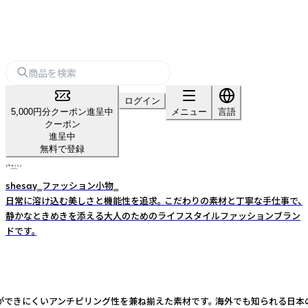
ログイン
5,000円分クーポン進呈中
メニュー
言語
クーポン
進呈中
無料で登録
shesay‗ファッション小物‗
日常に溶け込む美しさと機能性を追求。 こだわりの素材と丁寧な手仕事で、
静かなときめきを添える大人のためのライフスタイルファッションブラン
ドです。
アンチピリング性を兼ね揃えた素材です。 海外でも知られる日本の和紙、外国のお