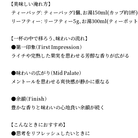
【美味しい淹れ方】

ティーバッグ: ティーバッグ1個、お湯150ml(カップ約1杯)、
リーフティー: リーフティー5g、お湯300ml(ティーポット約
【一杯の中で移ろう、味わいの流れ】

●第一印象（First Impression）

ライチや完熟した果実を思わせる芳醇な香りが広がる

●味わいの広がり（Mid Palate）

メントールを思わせる爽快感が静かに重なる

●余韻（Finish）

豊かな香りと味わいの心地良い余韻が続く

【こんなときにおすすめ】

●思考をリフレッシュしたいときに
