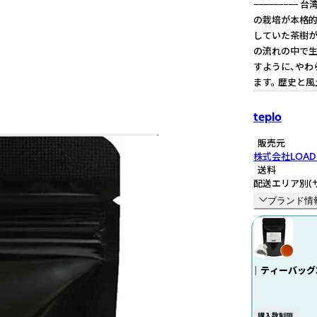
−−−−−−−−
の栽培が本格的
していた茶樹が
の流れの中で生
すように、やわ
ます。 歴史と
teplo
販売元
株式会社LOAD
送料
配送エリア別
(
ブランド情
｜ ティーバッグ
購入数制限