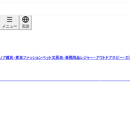
メニュー
言語
リア雑貨・家具
ファッション
ペット
文房具・事務用品
レジャー・アウトドア
ホビー・ガ
バルティーブランド。小ロット・OEM対応可。茶葉の目利きと香料不使用のブレ