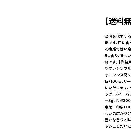
【送料無
台湾を代表する
徴です。口に含
る複雑で甘い余
用。香り、味わ
杯です。 【業
やすいシンプル
ォーマンス高く
個/100個、リ
いただけます。
ッグ: ティーバ
ー5g、お湯30
●第一印象（Fi
わいの広がり（M
豊かな香りと
ッシュしたいとき