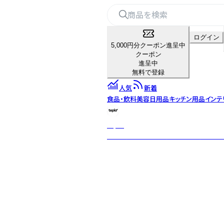
ログイン
5,000円分クーポン進呈中
クーポン
進呈中
無料で登録
人気
新着
食品・飲料
美容
日用品
キッチン用品
インテ
teplo
日本・米国・インドを拠点とするグロー