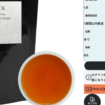
1点
最短発送日
1週間以内発送
在庫
あり
税率
8
%
ログイン
能になり
【今なら】
サンプル