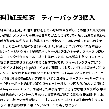
料】紅玉紅茶 ｜ ティーバッグ3個入
紅茶「紅玉紅茶」は、香り付けをしていないお茶ながら、その香りが最大の特
んだ瞬間、メンソールを思わせる香りが立ちのぼり、花や熟した果実を思わせ
韻が静かに広がります。茶葉はすべて手摘みで丁寧に収穫されたものを使
い、そして澄んだ紅色の水色（すいしょく）に至るまで、すべてに気品が宿る一
務用パッケージあります】 業務用パッケージは店舗のキッチンスペースで使い
なチャック付き自立アルミ袋でお届けします。 高品質なお茶をコストパフ
安定的にご提供されたい場合におすすめです。 ティーバッグタイプは10
ーフタイプは100g/1kgの2サイズをご用意しており、いずれも1袋からご注文
 チャットにてお気軽にお問い合わせください。 【美味しい淹れ方】 ティーバ
ッグ1個、お湯150ml(カップ約1杯)、95℃、2分抽出 リーフティー: リーフティ
0ml(ティーポット約1杯)、95℃、2分抽出 【一杯の中で移ろう、味わいの流れ】
rst Impression） ライチや完熟した果実を思わせる芳醇な香りが広がる ●味
id Palate） メントールを思わせる爽快感が静かに重なる ●余韻（Finish）
味わいの心地良い余韻が続く 【こんなときにおすすめ】 ●思考をリフレ
に ●読書のお供に ●ノンアルコールで楽しむときに −−−−−−−−−−−−−−−−