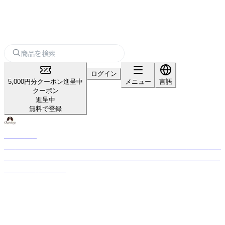
ログイン
5,000円分クーポン進呈中
メニュー
言語
クーポン
進呈中
無料で登録
カリス成城
厳選された世界からの約350種のハーブと約140種の精油を直輸入。国産品
の拡大取り扱いと独自ブレンド実績。品質管理は風力・磁力選別機などを使
用し、味と香りを確保