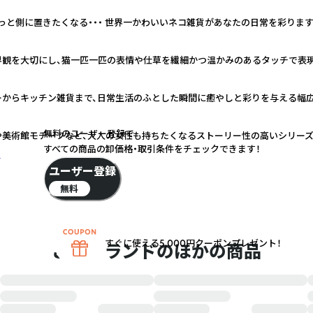
っと側に置きたくなる・・・ 世界一かわいいネコ雑貨があなたの日常を彩ります
界観を大切にし、猫一匹一匹の表情や仕草を繊細かつ温かみのあるタッチで表
ーからキッチン雑貨まで、日常生活のふとした瞬間に癒やしと彩りを与える幅
無料のユーザー登録で
や美術館モチーフなど、大人の女性も持ちたくなるストーリー性の高いシリー
すべての商品の卸価格・取引条件をチェックできます！
く
ユーザー登録
無料
すぐに使える5,000円クーポンプレゼント！
このブランドのほかの商品