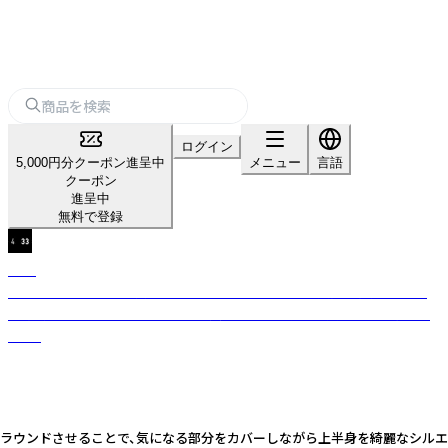
ログイン
5,000円分クーポン進呈中
メニュー
言語
クーポン
進呈中
無料で登録
4'33
MADE IN JAPANの上質なワンマイルウェアを中心に展開。「自分に"もっ
と"自信を」をテーマに、シンプルで美しいシルエットの大人のおしゃれを
提案。
ラウンドさせることで、気になる部分をカバーしながら上半身を綺麗なシルエッ