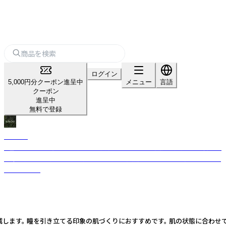
ログイン
5,000円分クーポン進呈中
メニュー
言語
クーポン
進呈中
無料で登録
AINOKI
『瞳は、その人の個性を、内面から表現するもの。』 天然由来成分90%以上を
基準に繊細な目元を植物の力で彩る動物・自然・人に優しいヴィーガンコス
メブランド。
。 瞳を引き立てる印象の肌づくりにおすすめです。 肌の状態に合わせて選べる６