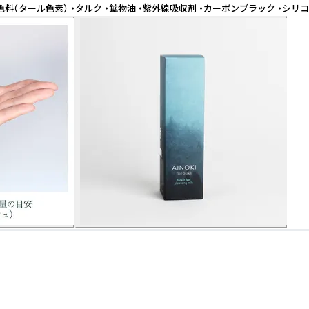
着色料（タール色素） ・タルク ・鉱物油 ・紫外線吸収剤 ・カーボンブラック ・