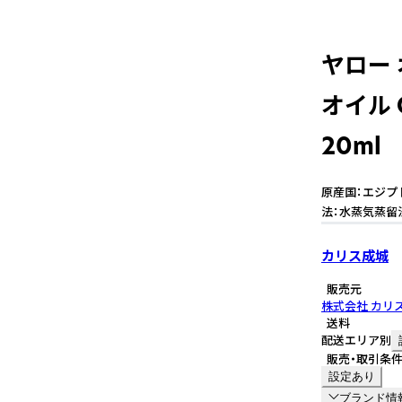
ヤロー
オイル 
20ml
原産国：エジプト 
法：水蒸気蒸留
カリス成城
販売元
株式会社 カリ
送料
配送エリア別
販売・取引条
設定あり
ブランド情