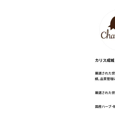
カリス成城
厳選された世
績。品質管理
1
厳選された世
2
国産ハーブ・
3