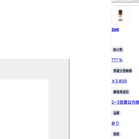
2ml
掛け率
??? %
希望小売価格
￥3,800
最短発送日
2~3営業日内
在庫
あり
税率