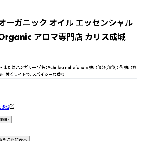
 オーガニック オイル エッセンシャル
Organic アロマ専門店 カリス成城
またはハンガリー 学名：Achillea millefolium 抽出部分(部位)：花 抽出方
法 ; 甘くライトで、スパイシーな香り
ス成城
詳細
件
報をさらに表示