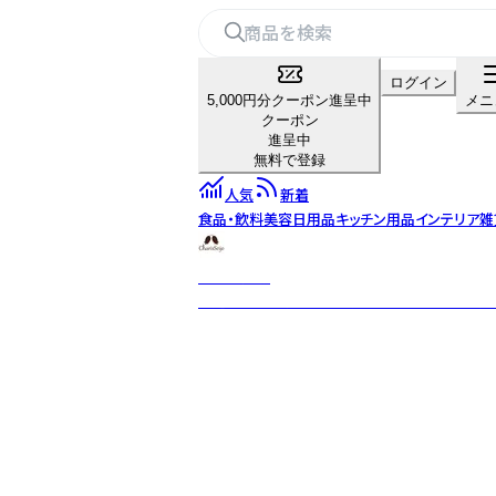
ログイン
5,000円分クーポン進呈中
メニ
クーポン
進呈中
無料で登録
人気
新着
食品・飲料
美容
日用品
キッチン用品
インテリア雑
カリス成城
厳選された世界からの約350種のハーブと約