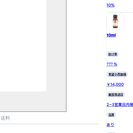
10
%
10ml
掛け率
??? %
希望小売価格
￥14,000
最短発送日
2~3営業日内
在庫
・送料
あり