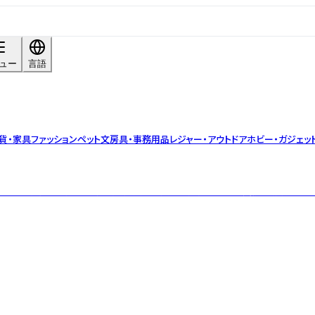
ュー
言語
貨・家具
ファッション
ペット
文房具・事務用品
レジャー・アウトドア
ホビー・ガジェッ
140種の精油を直輸入。国産品の拡大取り扱いと独自ブレンド実績。品質管理は