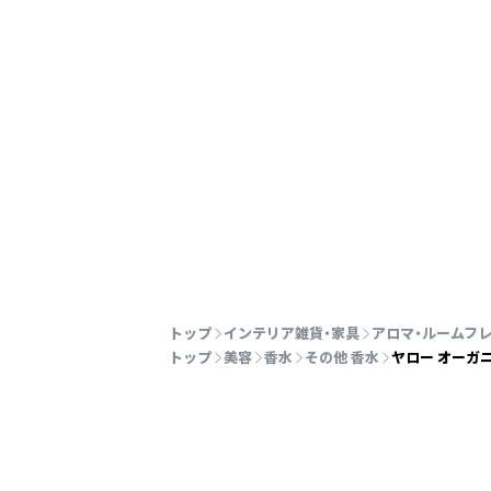
トップ
インテリア雑貨・家具
アロマ・ルームフ
トップ
美容
香水
その他 香水
ヤロー オーガニ