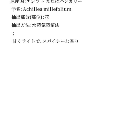
原産国：エジプト またはハンガリー 

 学名：Achillea millefolium 

 抽出部分(部位)：花 

 抽出方法：水蒸気蒸留法 

  ;

  甘くライトで、スパイシーな香り
続きを読む