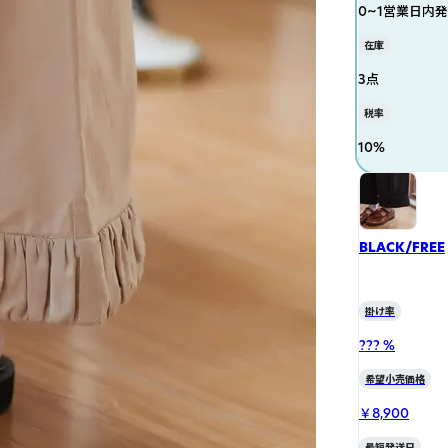
0~1営業日内
在庫
3点
税率
10
%
BLACK/FREE
掛け率
??? %
希望小売価格
￥8,900
最短発送日