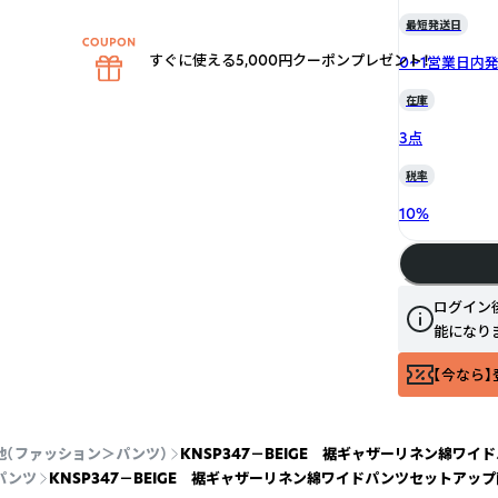
最短発送日
すぐに使える5,000円クーポンプレゼント！
0~1営業日内
在庫
3点
税率
10
%
ログイン
能になり
【今なら】
他（ファッション＞パンツ）
KNSP347－BEIGE 裾ギャザーリネン綿ワイド
パンツ
KNSP347－BEIGE 裾ギャザーリネン綿ワイドパンツセットアップ商品 