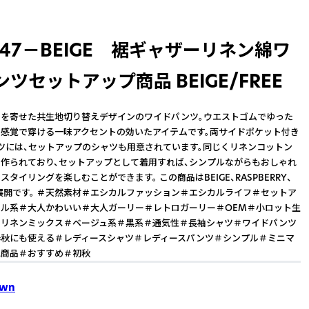
347－BEIGE 裾ギャザーリネン綿ワ
ツセットアップ商品 BEIGE/FREE
ーを寄せた共生地切り替えデザインのワイドパンツ。ウエストゴムでゆった
感覚で穿ける一味アクセントの効いたアイテムです。両サイドポケット付き
ツには、セットアップのシャツも用意されています。同じくリネンコットン
作られており、セットアップとして着用すれば、シンプルながらもおしゃれ
タイリングを楽しむことができます。 この商品はBEIGE、RASPBERRY、
色展開です。 ＃天然素材＃エシカルファッション＃エシカルライフ＃セットア
ル系＃大人かわいい＃大人ガーリー＃レトロガーリー＃OEM＃小ロット生
＃リネンミックス＃ベージュ系＃黒系＃通気性＃長袖シャツ＃ワイドパンツ
春秋にも使える＃レディースシャツ＃レディースパンツ＃シンプル＃ミニマ
気商品＃おすすめ＃初秋
Own