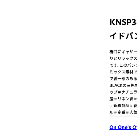
KNSP
イドパン
裾口にギャザ
りとリラックス
です。このパン
ミックス素材で
で統一感のあるス
BLACKの三
ップ＃ナチュラ
産＃リネン綿
＃新着商品＃
ル＃定番＃人
On One's 