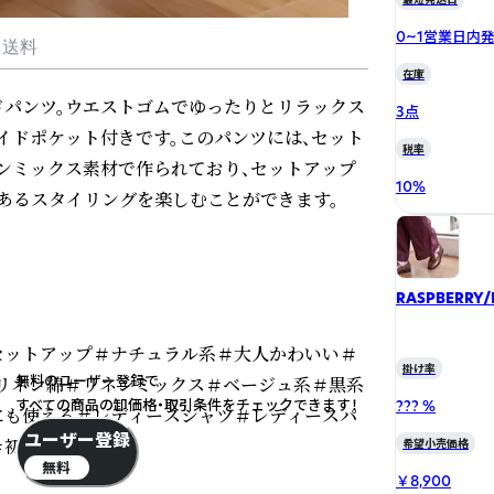
0~1営業日内
・送料
在庫
パンツ。ウエストゴムでゆったりとリラックス
3点
イドポケット付きです。このパンツには、セット
税率
ンミックス素材で作られており、セットアップ
10
%
あるスタイリングを楽しむことができます。

RASPBERRY/
セットアップ＃ナチュラル系＃大人かわいい＃
掛け率
無料のユーザー登録で
リネン綿＃リネンミックス＃ベージュ系＃黒系
すべての商品の卸価格・取引条件をチェックできます！
??? %
にも使える＃レディースシャツ＃レディースパ
ユーザー登録
＃初秋
希望小売価格
無料
￥8,900