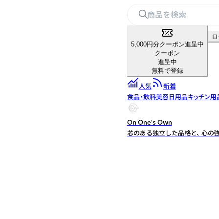
ロ
5,000円分クーポン進呈中
クーポン
進呈中
無料で登録
人気
新着
食品・飲料
美容
日用品
キッチン用
On One's Own
芯のある独立した品格と、 心の強