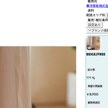
販売元
華洋貿易株式
送料
配送エリア別
販売・取引条
設定あり
ブランド情
BEIGE/FREE
掛け率
??? %
希望小売価格
￥8,900
最短発送日