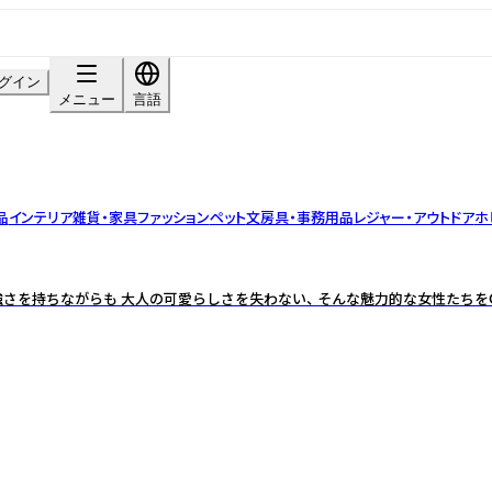
グイン
メニュー
言語
品
インテリア雑貨・家具
ファッション
ペット
文房具・事務用品
レジャー・アウトドア
ホ
さを持ちながらも 大人の可愛らしさを失わない、 そんな魅力的な女性たちをOn 