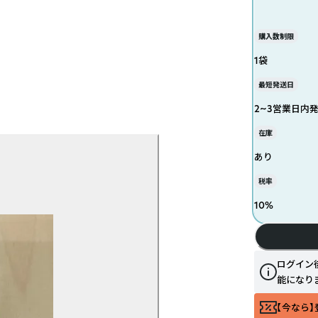
購入数制限
1袋
最短発送日
2~3営業日内
在庫
あり
税率
10
%
ログイン
能になり
【今なら】