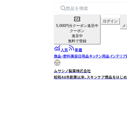
ログイン
5,000円分クーポン進呈中
メ
クーポン
進呈中
無料で登録
人気
新着
食品・飲料
美容
日用品
キッチン用品
インテリア
ムサシノ製薬株式会社
昭和46年創業以来、スキンケア商品をはじめ