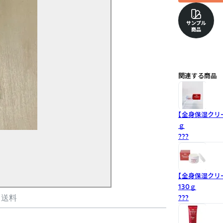
サンプル
商品
関連する商品
【全身保湿クリ
ｇ
???
【全身保湿クリ
130ｇ
???
・送料