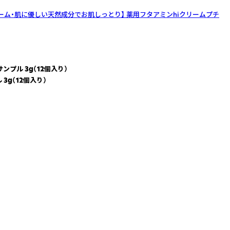
ーム・肌に優しい天然成分でお肌しっとり】
薬用フタアミンhiクリームプチ
プル 3g（12個入り）
3g（12個入り）