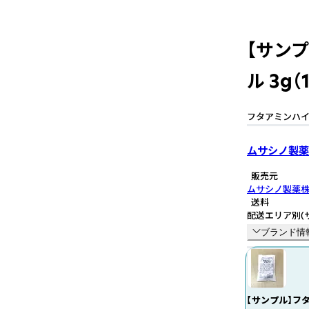
【サン
ル 3g（
フタアミンハ
ムサシノ製薬
販売元
ムサシノ製薬
送料
配送エリア別
(
ブランド情
【サンプル】フ