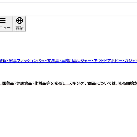
ニュー
言語
雑貨・家具
ファッション
ペット
文房具・事務用品
レジャー・アウトドア
ホビー・ガジェ
、医薬品・健康食品・化粧品等を発売し、スキンケア商品については、発売開始