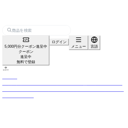
ログイン
5,000円分クーポン進呈中
メニュー
言語
クーポン
進呈中
無料で登録
生活の木
「自然」「健康」「楽しさ」のある生活を日本に提案・普及し続けてきた、ライ
フスタイルカンパニー。 厳選したハーブや精油などをもとに品質の高い商
品をお届けします。