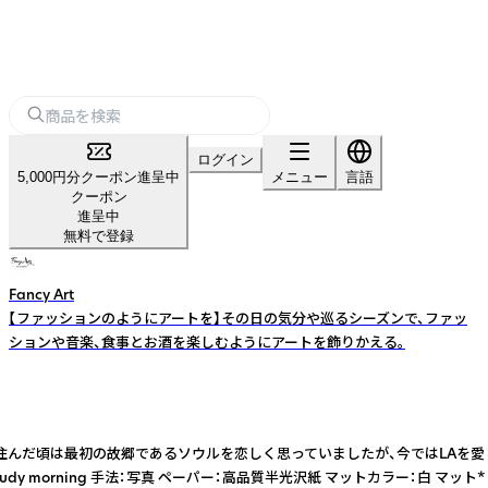
ログイン
5,000円分クーポン進呈中
メニュー
言語
クーポン
進呈中
無料で登録
Fancy Art
【ファッションのようにアートを】その日の気分や巡るシーズンで、ファッ
ションや音楽、食事とお酒を楽しむようにアートを飾りかえる。
サンゼルスに移り住んだ頃は最初の故郷であるソウルを恋しく思っていましたが、今
rning 手法：写真 ペーパー：高品質半光沢紙 マットカラー：白 マット*：