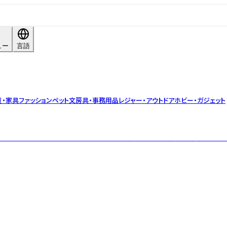
ュー
言語
貨・家具
ファッション
ペット
文房具・事務用品
レジャー・アウトドア
ホビー・ガジェット
山々の恵みを活かした持続可能な農法による一杯には、自然の微細な移ろいと