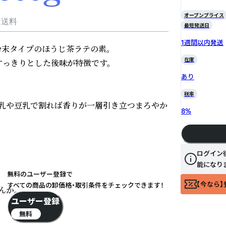
オープンプライス
・送料
最短発送日
1週間以内発送
末タイプのほうじ茶ラテの素。

在庫
っきりとした後味が特徴です。

あり
税率
乳や豆乳で割れば香りが一層引き立つまろやか
8
%
ログイン
能になり
無料のユーザー登録で
【今なら】
すべての商品の卸価格・取引条件をチェックできます！
んか。
ユーザー登録
無料