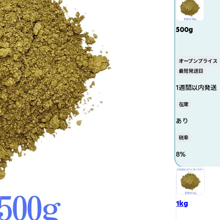
500g
オープンプライス
最短発送日
1週間以内発送
在庫
あり
税率
8
%
1kg