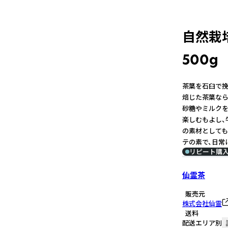
自然栽
500g
茶葉を石臼で挽
焙じた茶葉なら
砂糖やミルクを
楽しむもよし、
の素材としても
テの素で、日常
リピート購
仙霊茶
販売元
株式会社仙霊
送料
配送エリア別