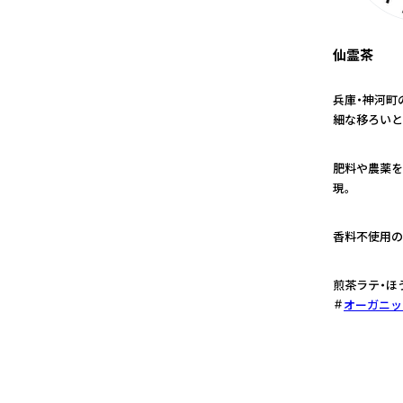
仙霊茶
兵庫・神河町
細な移ろいと
1
肥料や農薬を
現。
2
香料不使用の
3
煎茶ラテ・ほ
オーガニッ