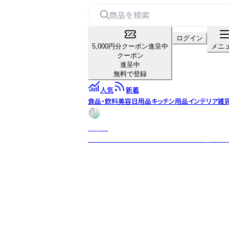
ログイン
5,000円分クーポン進呈中
メニ
クーポン
進呈中
無料で登録
人気
新着
食品・飲料
美容
日用品
キッチン用品
インテリア雑
仙霊茶
兵庫・神河町の300年茶畑で育まれた仙霊茶。