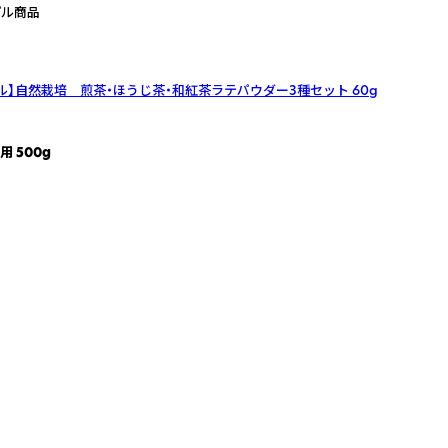
プル商品
ル】自然栽培 煎茶・ほうじ茶・和紅茶ラテパウダー3種セット
60g
 500g