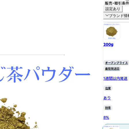
販売・取引条
設定あり
ブランド情
200g
オープンプライス
最短発送日
1週間以内発送
在庫
あり
税率
8
%