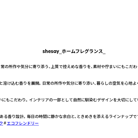
shesay‗ホームフレグランス‗
日常の所作や気分に寄り添う、上質で控えめな香りを、素材や佇まいにもこだわ
と溶け込む香りを展開。 日常の所作や気分に寄り添い、暮らしの空気を心地よ
いにもこだわり。 インテリアの一部として自然に馴染むデザインを大切にして
ある香り設計。 毎日の時間に静かな余白と、ときめきを添えるラインナップで
ク
エコフレンドリー