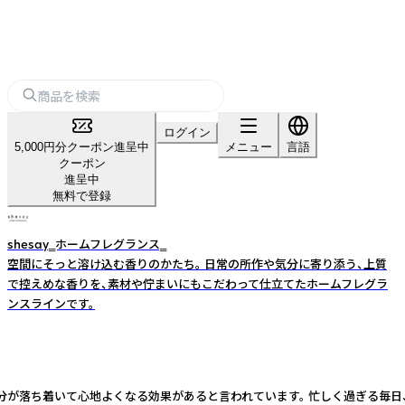
ログイン
5,000円分クーポン進呈中
メニュー
言語
クーポン
進呈中
無料で登録
shesay‗ホームフレグランス‗
空間にそっと溶け込む香りのかたち。 日常の所作や気分に寄り添う、上質
で控えめな香りを、素材や佇まいにもこだわって仕立てたホームフレグラ
ンスラインです。
落ち着いて心地よくなる効果があると言われています。 忙しく過ぎる毎日、たま