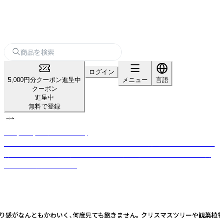
ログイン
5,000円分クーポン進呈中
メニュー
言語
クーポン
進呈中
無料で登録
undyed+(アンダイドプラス)
手織りラグ、フェルトクラフトなどライフスタイル商品のブランド。日々の
暮らしで使う人に寄り添い、ホッとする時間を過ごしてもらえるような商
品作りを目指しています。
う手作り感がなんともかわいく、何度見ても飽きません。 クリスマスツリーや観