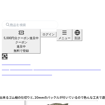
ログイン
5,000円分クーポン進呈中
メニュー
言語
クーポン
進呈中
無料で登録
TSUNOKAWAFARM
freelymost & activery（縦横無尽）に物事を見つめジャンルに囚われない
モノづくり＆セレクトをしています。
も収納出来るゴム紐の仕切りと、20mmのバックルが付いているので色んな工夫で遊