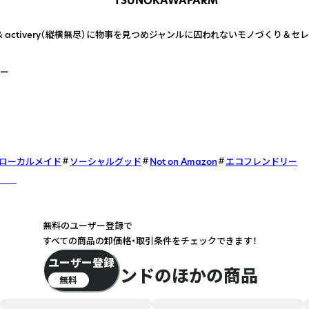
TSUNOKAWAFARM
ost & activery（縦横無尽）に物事を見つめジャンルに囚われないモノづくり＆
ー
ローカルメイド
ソーシャルグッド
Not on Amazon
エコフレンドリー
しく
無料のユーザー登録で
すべての商品の卸価格・取引条件をチェックできます！
ユーザー登録
このブランドのほかの商品
無料