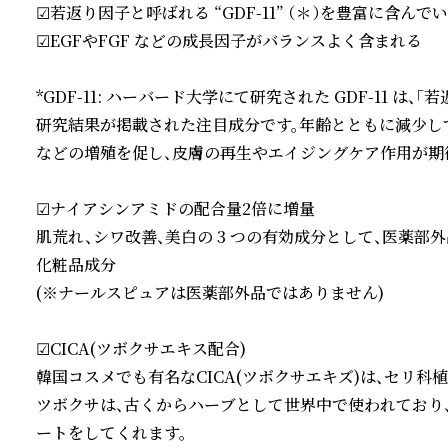
☑若返り因子と呼ばれる “GDF-11” （＊）を豊富に含んでい
☑EGFやFGF などの成長因子がバランスよく含まれる

*GDF-11: ハーバード大学にて研究された GDF-11 は、「
研究結果が掲載された注目成分です。年齢とともに減少し
などの増殖を促し、皮膚の再生やエイジングケア作用が期待
☑ナイアシンアミドの配合量2倍に増量

肌荒れ、シワ改善、美白の 3 つの有効成分として、医薬部
化粧品成分

(※ナールスピュアは医薬部外品ではありません)

☑CICA(ツボクサエキス配合)

韓国コスメでも有名なCICA(ツボクサエキズ)は、セリ科植
ツボクサは、古くからハーブとして世界中で使われており
ートをしてくれます。
