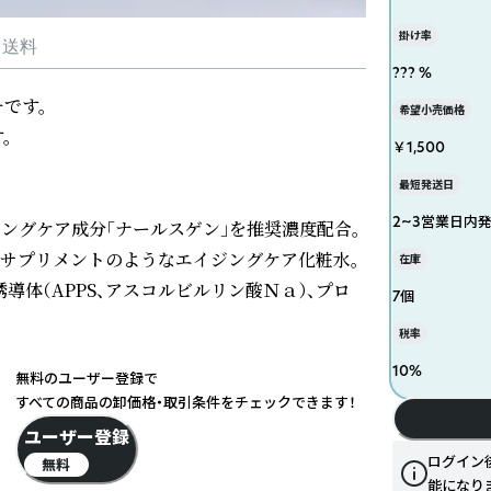
掛け率
・送料
??? %
す。

希望小売価格


￥1,500
最短発送日
2~3営業日内
ングケア成分「ナールスゲン」を推奨濃度配合。
のサプリメントのようなエイジングケア化粧水。
在庫
導体（APPS、アスコルビルリン酸Ｎａ）、プロ
7個
税率
10
%
無料のユーザー登録で
すべての商品の卸価格・取引条件をチェックできます！
ユーザー登録
ログイン
無料
能になり