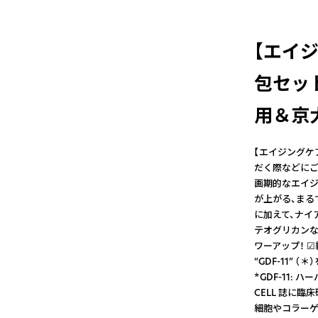
【エイ
包セッ
用＆京
【エイジングケ
だく際などにご
画期的なエイジ
が上がる、まる
に加えて、ナイ
テオグリカンな
ワーアップ！ 
“GDF-11”
*GDF-11: 
CELL 誌に
細胞やコラーゲ