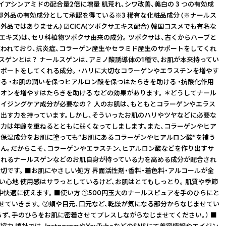
ナイアシンアミドの配合量2倍に増量 肌荒れ、シワ改善、美白の 3 つの有効成
部外品の有効成分として承認を得ている※3 稀有な化粧品成分 (※ナールス
外品ではありません) ☑CICA(ツボクサエキス配合) 韓国コスメでも有名な
クサエキズ)は、セリ科植物ツボクサ由来の成分。 ツボクサは、古くからハーブと
われており、抗炎症、コラーゲン産生やセラミド産生のサポートをしてくれ
ルスゲンとは？ ナールスゲンは、アミノ酸誘導体の1種で、お肌が本来持ってい
ポートをしてくれる成分。 ・ハリに大切なコラーゲンやエラスチンを増やす
る ・お肌の潤いを保つヒアルロン酸を保つはたらきを助ける ・抗酸化作用
オンを増やすはたらきを助ける などの効果があります。 ＊どうしてナール
イジングケア成分が必要なの？ 人のお肌は、もともとコラーゲンやエラス
出す力を持っています。しかし、そういったお肌のハリやツヤなどに必要な
力は年齢を重ねるとともに弱くなってしまします。また、コラーゲンやヒア
保湿成分をお肌に塗っても”お肌にあるコラーゲンやヒアルロン酸”を補う
ん。だからこそ、コラーゲンやエラスチン、ヒアルロン酸などを作り出すサ
くれるナールスゲンなどのお肌自身が持っている力を高める成分が配合され
切です。 ■お肌にやさしい処方 界面活性剤・香料・着色料・アルコールが全
使い心地 使用感はサラっとしているけど、お肌はとてもしっとり。 肌質や季節
中快適に使えます。 ■使い方 ①500円玉大のナールスピュアを手のひらにと
ませていきます。 ②頬や目元、口元など、乾燥が気になる部分からなじませてい
すらず、手のひらをお肌に密着させてプレスしながらなじませてください。） ■
力 弊社では、InstagramやYouTubeなどのSNSにて美容情報やエイジン