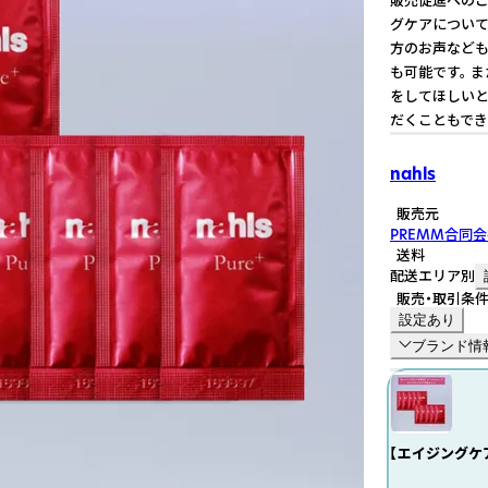
グケアについて
方のお声なども
も可能です。 
をしてほしいと
だくこともでき
nahls
販売元
PREMM合同
送料
配送エリア別
販売・取引条
設定あり
ブランド情
【エイジングケ
膚科監修・採用