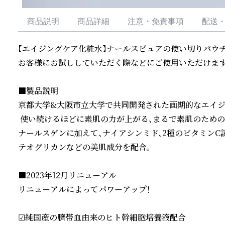
商品説明
商品詳細
注意・免責事項
配送
【エイジングケア化粧水】ナールスピュアの使い切りパウチで
お客様にお試ししていただく際などにご使用いただけます。
■製品説明

京都大学&大阪市立大学で共同開発された画期的なエイジ
 使い続けるほどに素肌の力が上がる、まるで素肌のため
ナールスゲンに加えて、ナイアシンミド、2種のビタミンC誘
テオグリカンなどの美肌成分を配合。

■2023年12月リニューアル

リニューアルによってパワーアップ！

☑純国産の臍帯血由来のヒト幹細胞培養液配合
