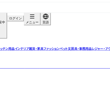
ログイン
呈中
メニュー
言語
ッチン用品
インテリア雑貨・家具
ファッション
ペット
文房具・事務用品
レジャー・ア
を引き出すため、“健やかで美しい素肌”をコンセプトに開発されたエイジング