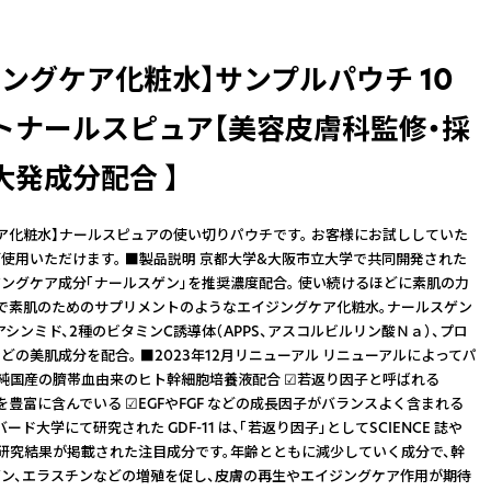
ジングケア化粧水】サンプルパウチ 10
トナールスピュア【美容皮膚科監修・採
大発成分配合 】
ア化粧水】ナールスピュアの使い切りパウチです。 お客様にお試ししていた
使用いただけます。 ■製品説明 京都大学&大阪市立大学で共同開発された
ングケア成分「ナールスゲン」を推奨濃度配合。 使い続けるほどに素肌の力
で素肌のためのサプリメントのようなエイジングケア化粧水。ナールスゲン
アシンミド、2種のビタミンC誘導体（APPS、アスコルビルリン酸Ｎａ）、プロ
どの美肌成分を配合。 ■2023年12月リニューアル リニューアルによってパ
☑純国産の臍帯血由来のヒト幹細胞培養液配合 ☑若返り因子と呼ばれる
 （＊）を豊富に含んでいる ☑EGFやFGF などの成長因子がバランスよく含まれる
ハーバード大学にて研究された GDF-11 は、「若返り因子」としてSCIENCE 誌や
臨床研究結果が掲載された注目成分です。年齢とともに減少していく成分で、幹
ン、エラスチンなどの増殖を促し、皮膚の再生やエイジングケア作用が期待