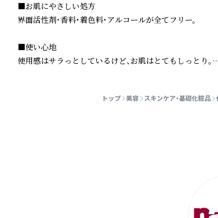
■お肌にやさしい処方

界面活性剤・香料・着色料・アルコールが全てフリー。

■使い心地

使用感はサラっとしているけど、お肌はとてもしっとり。

肌質や季節を問わず、一年中快適に使えます。

続きを読む
トップ
美容
スキンケア・基礎化粧品
■使い方

①500円玉大のナールスピュアを手のひらにとります。

なじませていきます。

②頬や目元、口元など、乾燥が気になる部分からなじませて
（こすらず、手のひらをお肌に密着させてプレスしながらなじ
■販売促進へのご協力

弊社では、InstagramやYouTubeなどのSNSにて
おります。
