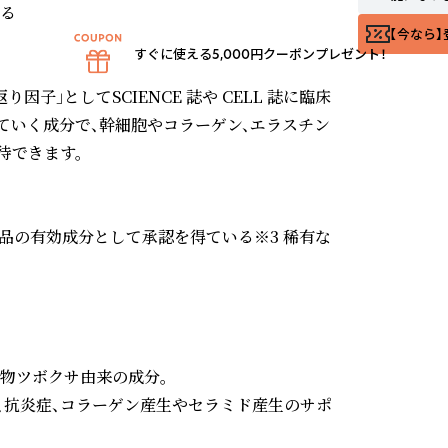
る

【今なら】
すぐに使える5,000円クーポンプレゼント！
若返り因子」としてSCIENCE 誌や CELL 誌に臨床
ていく成分で、幹細胞やコラーゲン、エラスチン
できます。

外品の有効成分として承認を得ている※3 稀有な
物ツボクサ由来の成分。

、抗炎症、コラーゲン産生やセラミド産生のサポ