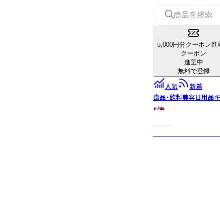
5,000円分クーポン進
クーポン
進呈中
無料で登録
人気
新着
食品・飲料
美容
日用品
キ
nahls
人が持つ本来の美しさ