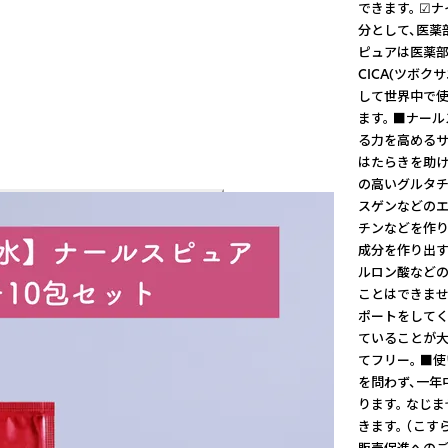
できます。 ☑
分として、医薬
ピュアは医薬部
CICA(ツボ
して世界中で使
ます。 ■ナー
る力を高めるサ
はたらきを助け
の高いグルタチ
スゲンなどのエ
チンなどを作り
成分を作り出す
ルロン酸などの
ことはできませ
ポートをして
ていることが大
てフリー。 ■
を問わず、一年
ります。 なじ
きます。 （こ
販売促進へのご協