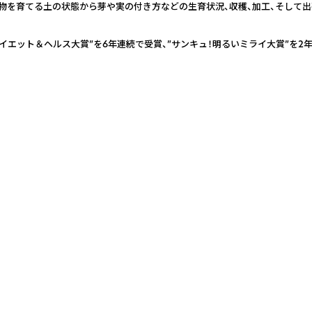
物を育てる土の状態から芽や実の付き方などの生育状況、収穫、加工、そして出
Eダイエット＆ヘルス大賞”を6年連続で受賞、”サンキュ！明るいミライ大賞”を2