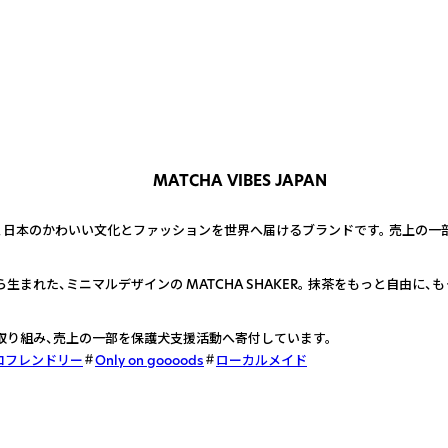
MATCHA VIBES JAPAN
APAN は、日本のかわいい文化とファッションを世界へ届けるブランドです。 売上
まれた、ミニマルデザインの MATCHA SHAKER。 抹茶をもっと自由に
取り組み、売上の一部を保護犬支援活動へ寄付しています。
コフレンドリー
Only on goooods
ローカルメイド