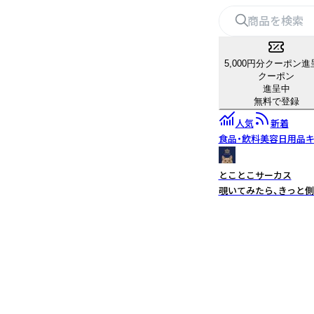
5,000円分クーポン進
クーポン
進呈中
無料で登録
人気
新着
食品・飲料
美容
日用品
キ
とことこサーカス
覗いてみたら、きっと側