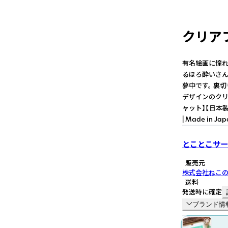
クリア
有名絵画に憧れ
るほろ酔いさん
夢中です。 裏
デザインのクリ
ャット】【日本製】【新学
| Made in Ja
とことこサー
販売元
株式会社ねこ
送料
発送時に確定
ブランド情