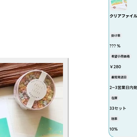
クリアファイル
掛け率
??? %
希望小売価格
￥280
最短発送日
2~3営業日内
在庫
33セット
税率
10
%