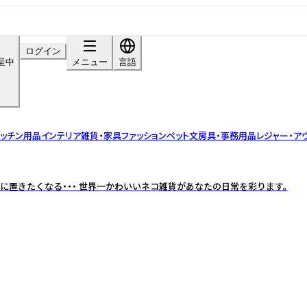
ログイン
呈中
メニュー
言語
ッチン用品
インテリア雑貨・家具
ファッション
ペット
文房具・事務用品
レジャー・ア
に置きたくなる・・・ 世界一かわいいネコ雑貨があなたの日常を彩ります。