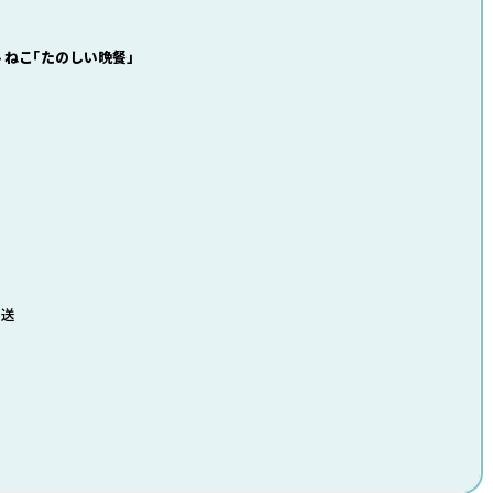
 ねこ「たのしい晩餐」
発送