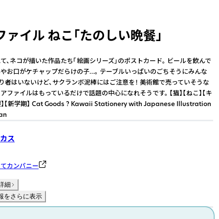
ファイル ねこ「たのしい晩餐」
て、ネコが描いた作品たち「絵画シリーズ」のポストカード。 ビールを飲んで
やお口がケチャップだらけの子…。 テーブルいっぱいのごちそうにみんな
切り者はいないけど、サクランボ泥棒にはご注意を！ 美術館で売っていそうな
アファイルはもっているだけで話題の中心になれそうです。 【猫】【ねこ】【キ
期】 Cat Goods ? Kawaii Stationery with Japanese Illustration
pan
カス
のてカンパニー
詳細
報をさらに表示