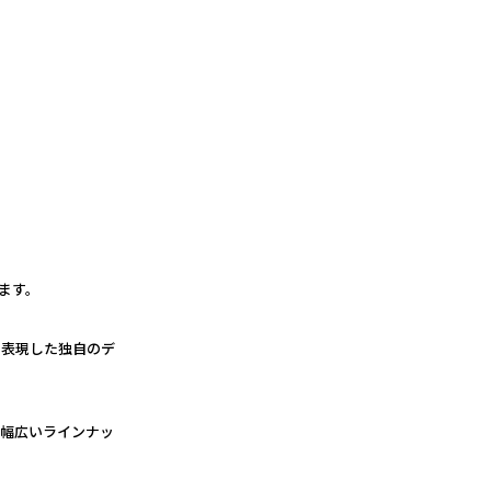
ます。
で表現した独自のデ
る幅広いラインナッ