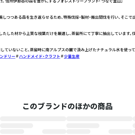
け。 信州伊那谷の森を豊かにするフォレストリーブランド「つなぐ里山」
廃しつつある森を生き返らせるため、特殊伐採・製材・搬出間伐を行い、そこで
したした材から上質な枝葉だけを厳選し、蒸留所にて丁寧に抽出しています。
していないこと、蒸留時に南アルプスの麓で汲み上げたナチュラル水を使って
ンドリー
ハンドメイド・クラフト
少量生産
このブランドのほかの商品