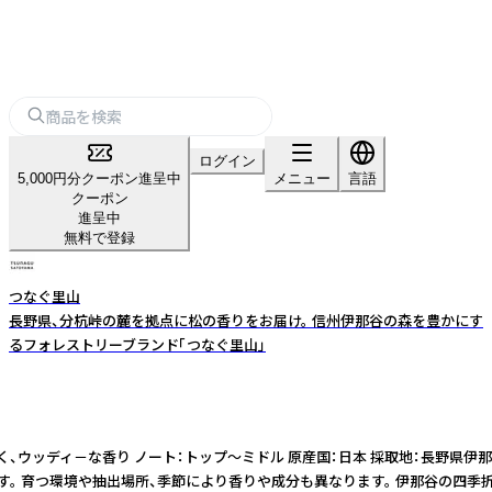
ログイン
5,000円分クーポン進呈中
メニュー
言語
クーポン
進呈中
無料で登録
つなぐ里山
長野県、分杭峠の麓を拠点に松の香りをお届け。 信州伊那谷の森を豊かにす
るフォレストリーブランド「つなぐ里山」
 香りの特徴：力強く、ウッディ－な香り ノート：トップ〜ミドル 原産国：日本 採取
す。 育つ環境や抽出場所、季節により香りや成分も異なります。 伊那谷の四季折