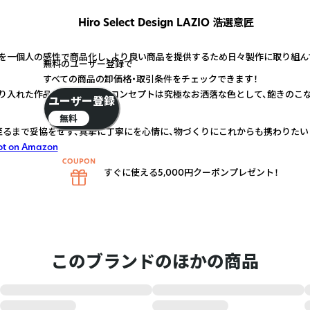
Hiro Select Design LAZIO 浩選意匠
を一個人の感性で商品化し、より良い商品を提供するため日々製作に取り組ん
無料のユーザー登録で
すべての商品の卸価格・取引条件をチェックできます！
り入れた作品を心がけ、色のコンセプトは究極なお洒落な色として、飽きのこ
ユーザー登録
無料
至るまで妥協をせず、真摯に丁寧にを心情に、物づくりにこれからも携わりたい
ot on Amazon
すぐに使える5,000円クーポンプレゼント！
このブランドのほかの商品