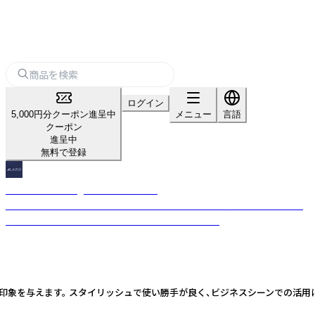
ログイン
5,000円分クーポン進呈中
メニュー
言語
クーポン
進呈中
無料で登録
Hiro Select Design LAZIO 浩選意匠
これまでの物作りのこだわりと経験を一個人の感性で商品化し、より良い
商品を提供するため日々製作に取り組んでおります。
印象を与えます。 スタイリッシュで使い勝手が良く、ビジネスシーンでの活用