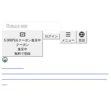
ログイン
5,000円分クーポン進呈中
メニュー
言語
クーポン
進呈中
無料で登録
UTAMA SPICE
バリ島ハーブ療法「ジャムウ」を基にした老舗ナチュラルスキンケアブラン
ド。現代科学の進歩で危ぶまれた古来のハーブ文化を守る想いが始まりで
す。