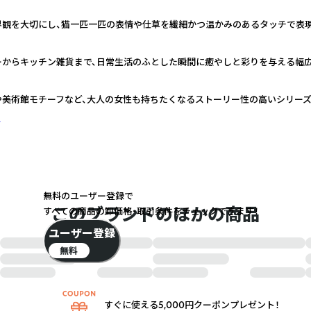
界観を大切にし、猫一匹一匹の表情や仕草を繊細かつ温かみのあるタッチで表
ーからキッチン雑貨まで、日常生活のふとした瞬間に癒やしと彩りを与える幅
や美術館モチーフなど、大人の女性も持ちたくなるストーリー性の高いシリー
く
無料のユーザー登録で
このブランドのほかの商品
すべての商品の卸価格・取引条件をチェックできます！
ユーザー登録
無料
すぐに使える5,000円クーポンプレゼント！