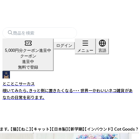
ログイン
5,000円分クーポン進呈中
メニュー
言語
クーポン
進呈中
無料で登録
とことこサーカス
覗いてみたら、きっと側に置きたくなる・・・ 世界一かわいいネコ雑貨があ
なたの日常を彩ります。
【新学期】【インバウンド】 Cat Goods ? Kawaii Stationery wi