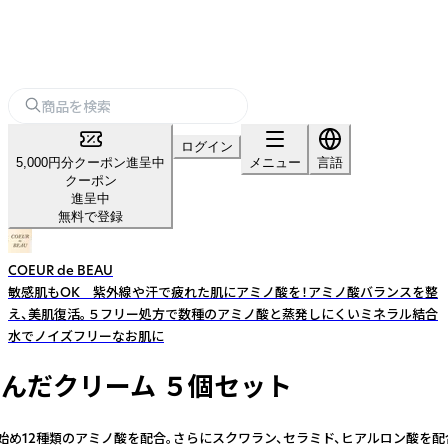
ログイン
5,000円分クーポン進呈中
メニュー
言語
クーポン
進呈中
無料で登録
COEUR de BEAU
敏感肌もOK 紫外線や汗で疲れた肌にアミノ酸を！アミノ酸バランスを整
え、美肌復活。５フリー処方で数種のアミノ酸と蒸発しにくいミネラル結合
水でノイズフリーなお肌に
んだクリーム ５個セット
始め12種類のアミノ酸を配合。さらにスクワラン、セラミド、ヒアルロン酸を