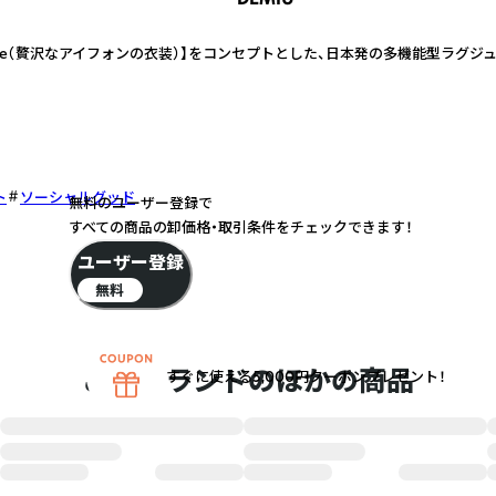
t of iPhone（贅沢なアイフォンの衣装）】をコンセプトとした、日本発の多機能型ラ
ト
ソーシャルグッド
無料のユーザー登録で
すべての商品の卸価格・取引条件をチェックできます！
ユーザー登録
無料
このブランドのほかの商品
すぐに使える5,000円クーポンプレゼント！