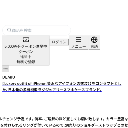
ログイン
5,000円分クーポン進呈中
メニュー
言語
クーポン
進呈中
無料で登録
DEMIU
【Luxury outfit of iPhone（贅沢なアイフォンの衣装）】をコンセプトとし
た、日本発の多機能型ラグジュアリースマホケースブランド。
モデルチェンジ予定です。 何卒、ご理解のほど宜しくお願い致します。 カラー豊富
けられるリングが付いているので、別売りのショルダーストラップとのセットや色違い