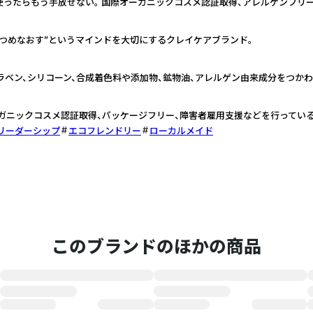
使ったらもう手放せない。 国際オーガニックコスメ認証取得、アレルゲンフリ
い、見つめなおす”というマインドを大切にするクレイケアブランド。
ラベン、シリコーン、合成着色料や添加物、鉱物油、アレルゲン由来成分をつかわ
ガニックコスメ認証取得、パッケージフリー、障害者雇用支援などを行っている
リーダーシップ
エコフレンドリー
ローカルメイド
このブランドのほかの商品