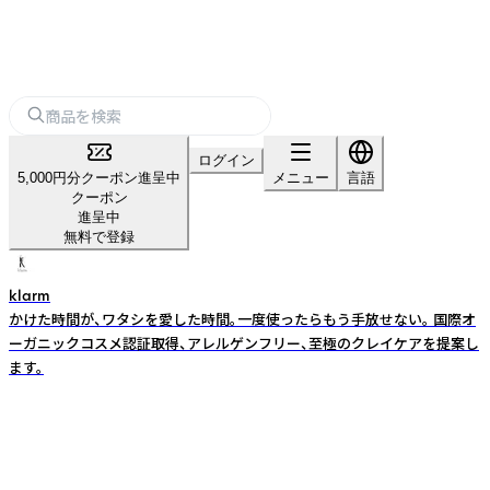
ログイン
5,000円分クーポン進呈中
メニュー
言語
クーポン
進呈中
無料で登録
klarm
かけた時間が、ワタシを愛した時間。一度使ったらもう手放せない。 国際オ
ーガニックコスメ認証取得、アレルゲンフリー、至極のクレイケアを提案し
ます。