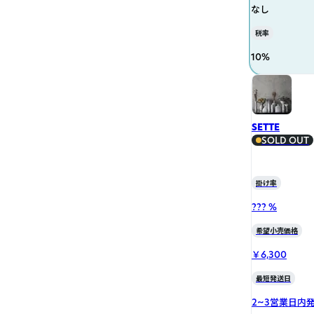
なし
税率
10
%
SETTE
SOLD OUT
掛け率
??? %
希望小売価格
￥6,300
最短発送日
2~3営業日内