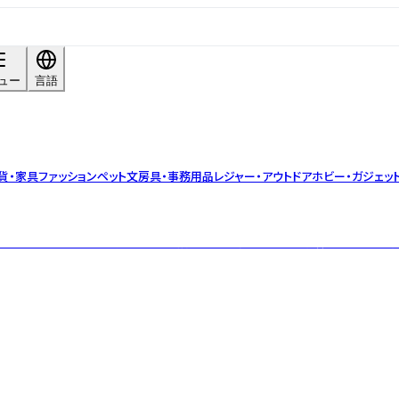
ュー
言語
貨・家具
ファッション
ペット
文房具・事務用品
レジャー・アウトドア
ホビー・ガジェッ
完全さで新しい物語を提案。感性を揺さぶるディスコードと洗練を両立し、空