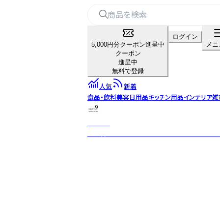
ログイン
5,000円分クーポン進呈中
メニ
クーポン
進呈中
無料で登録
人気
新着
食品・飲料
美容
日用品
キッチン用品
インテリア雑
HUNT9
世界各地の素材と異文化を融合し、意図した不