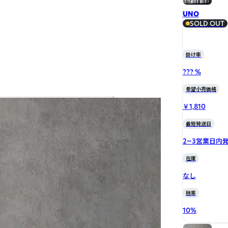
UNO
SOLD OUT
掛け率
??? %
希望小売価格
￥1,810
最短発送日
2~3営業日内
在庫
なし
税率
10
%