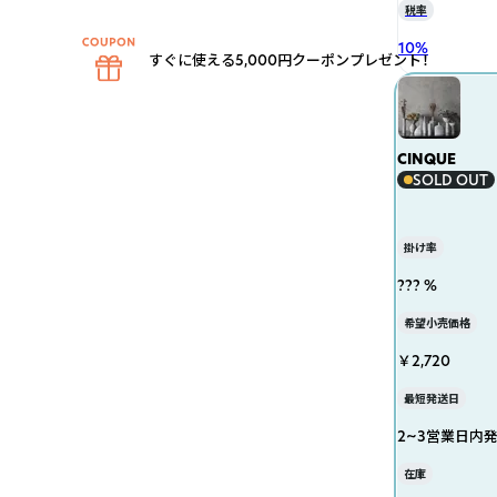
税率
10
%
すぐに使える5,000円クーポンプレゼント！
CINQUE
SOLD OUT
掛け率
??? %
希望小売価格
￥2,720
最短発送日
2~3営業日内
在庫