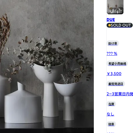
DUE
SOLD OUT
掛け率
??? %
希望小売価格
￥3,500
最短発送日
2~3営業日内
在庫
なし
税率