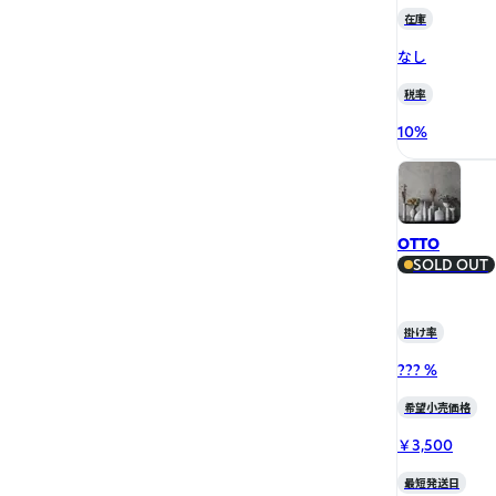
在庫
なし
税率
10
%
OTTO
SOLD OUT
掛け率
??? %
希望小売価格
￥3,500
最短発送日