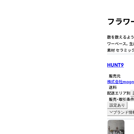
フラワー
数を数えるよう
ワーベース。 生産地
素材 セラミッ
HUNT9
販売元
株式会社magn
送料
配送エリア別
販売・取引条
設定あり
ブランド情