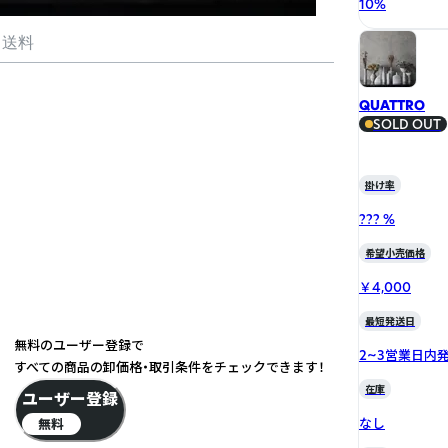
10
%
・送料
QUATTRO
SOLD OUT
掛け率
??? %
希望小売価格
￥4,000
最短発送日
無料のユーザー登録で
2~3営業日内
すべての商品の卸価格・取引条件をチェックできます！
在庫
ユーザー登録
なし
無料