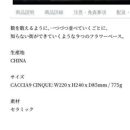
商品説明
商品詳細
注意・免責事項
配送
数を数えるように、一つづつ並べていくごとに、

知らない街ができていくような９つのフラワーベース。

生産地

CHINA

サイズ

CACCIA9 CINQUE：W220 x H240 x D85mm / 775g

素材

セラミック
続きを読む