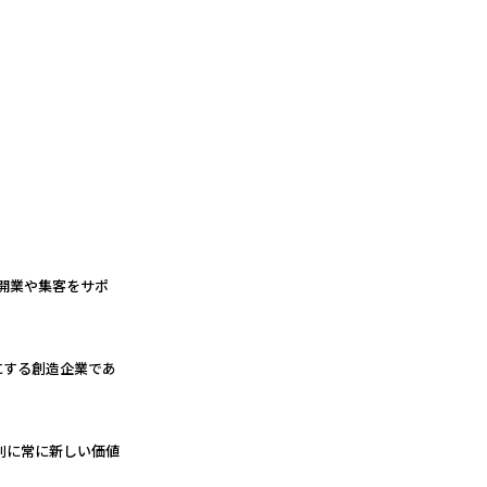
の開業や集客をサポ
にする創造企業であ
ジ別に常に新しい価値