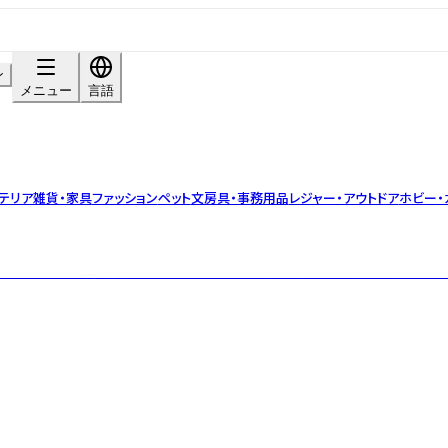
ン
メニュー
言語
テリア雑貨・家具
ファッション
ペット
文房具・事務用品
レジャー・アウトドア
ホビー・
ローガンのもと、商品開発を行っております。 お客様の開業や集客をサポートす