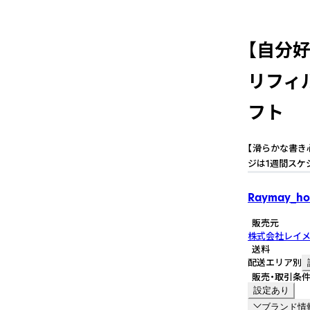
【自分好
リフィ
フト
【滑らかな書き
ジは1週間スケ
Raymay_ho
販売元
株式会社レイ
送料
配送エリア別
販売・取引条
設定あり
ブランド情