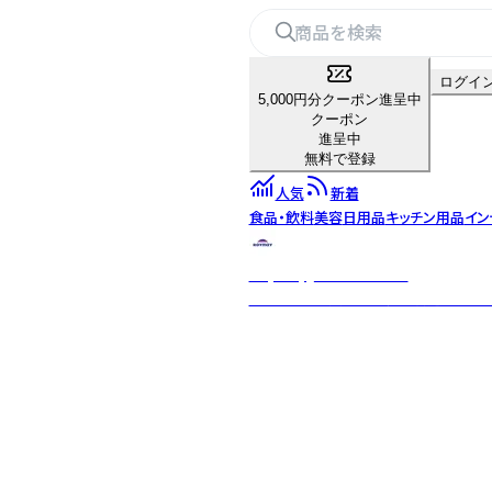
ログイ
5,000円分クーポン進呈中
クーポン
進呈中
無料で登録
人気
新着
食品・飲料
美容
日用品
キッチン用品
イン
Raymay_home＆office
「パーソナル文具の新価値創造」をス