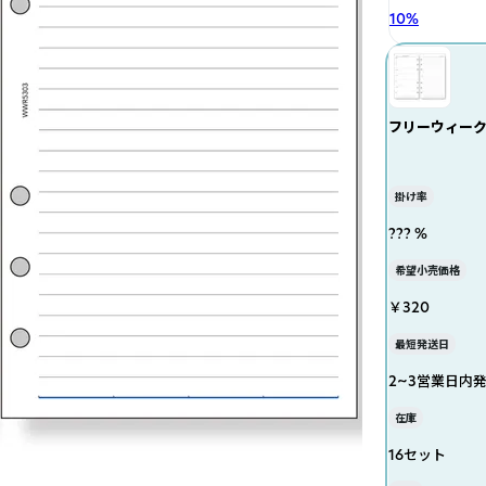
10
%
フリーウィー
掛け率
??? %
希望小売価格
￥320
最短発送日
2~3営業日内
在庫
16セット