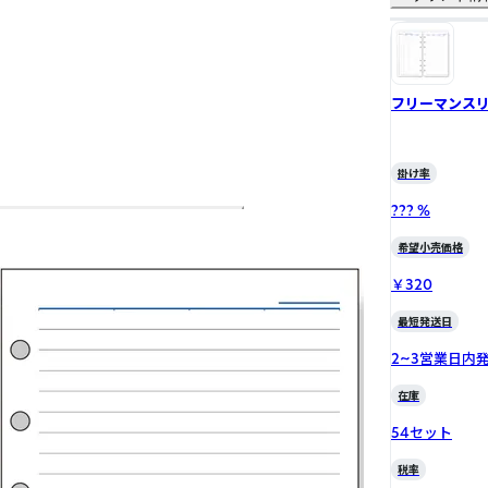
フリーマンス
掛け率
??? %
希望小売価格
￥320
最短発送日
2~3営業日内
在庫
54セット
税率