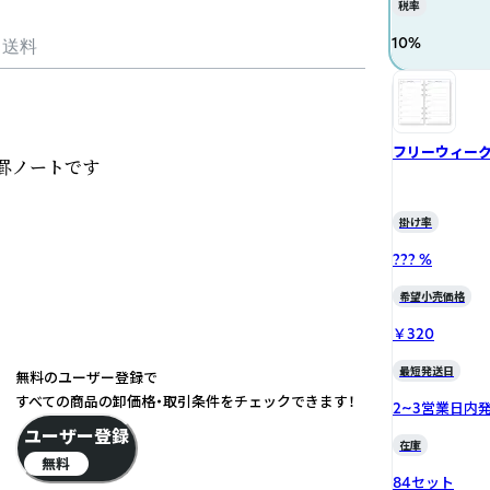
税率
10
%
・送料
フリーウィーク
罫ノートです

掛け率
??? %
希望小売価格
￥320
最短発送日
無料のユーザー登録で
すべての商品の卸価格・取引条件をチェックできます！
2~3営業日内
ユーザー登録
在庫
無料
84セット