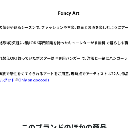
Fancy Art
の気分や巡るシーズンで、ファッションや音楽、食事とお酒を楽しむようにアー
格取得】気軽に相談OK！専門知識を持ったキューレターが♯無料 で暮らしや
れ替えOK！飾っていたポスターは♯専用ハンガー で、洋服と一緒にハンガー
奔放で感性をくすぐられるアートをご用意。現時点でアーティストは22人、作品
ルグッド
Only on goooods
このブランドのほかの商品