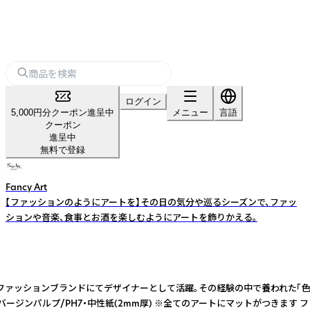
ログイン
5,000円分クーポン進呈中
メニュー
言語
クーポン
進呈中
無料で登録
Fancy Art
【ファッションのようにアートを】その日の気分や巡るシーズンで、ファッ
ションや音楽、食事とお酒を楽しむようにアートを飾りかえる。
職は某有名ファッションブランドにてデザイナーとして活躍。その経験の中で養われ
バージンパルプ/PH7・中性紙(2mm厚) ※全てのアートにマットがつきます