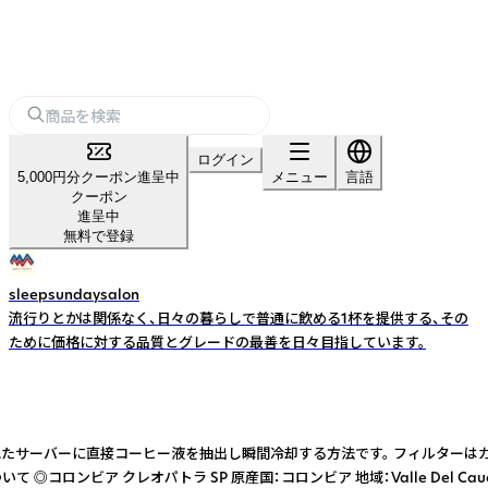
ログイン
5,000円分クーポン進呈中
メニュー
言語
クーポン
進呈中
無料で登録
sleepsundaysalon
流行りとかは関係なく、日々の暮らしで普通に飲める1杯を提供する、その
ために価格に対する品質とグレードの最善を日々目指しています。
たサーバーに直接コーヒー液を抽出し瞬間冷却する方法です。 フィルターはカ
パトラ SP 原産国：コロンビア 地域：Valle Del Cauca州 標高：1