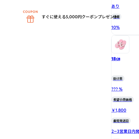
あり
すぐに使える5,000円クーポンプレゼント！
税率
10
%
18㎝
掛け率
??? %
希望小売価格
￥1,800
最短発送日
2~3営業日内