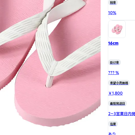
税率
10
%
16cm
掛け率
??? %
希望小売価格
￥1,800
最短発送日
2~3営業日内
在庫
あり