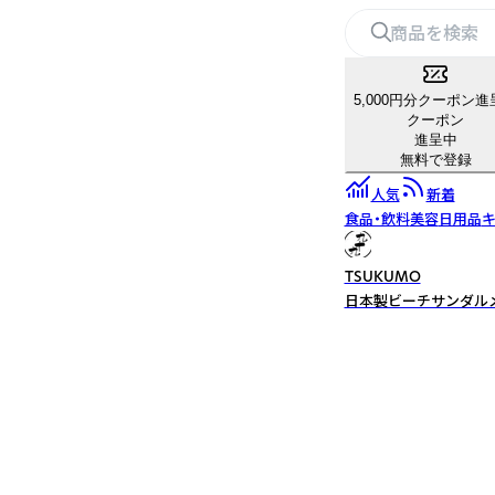
5,000円分クーポン進
クーポン
進呈中
無料で登録
人気
新着
食品・飲料
美容
日用品
キ
TSUKUMO
日本製ビーチサンダルメ