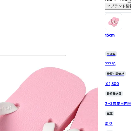
ブランド情
15cm
掛け率
??? %
希望小売価格
￥1,800
最短発送日
2~3営業日内
在庫
あり