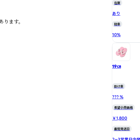
在庫
あり
ります。

税率
10
%
19㎝
掛け率
??? %
希望小売価格
￥1,800
最短発送日
2~3営業日内