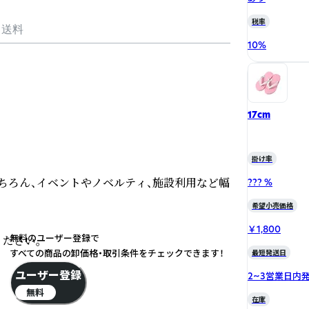
税率
・送料
10
%
17cm
掛け率
ちろん、イベントやノベルティ、施設利用など幅
??? %
希望小売価格
￥1,800
無料のユーザー登録で
さい。

すべての商品の卸価格・取引条件をチェックできます！
最短発送日
ユーザー登録
2~3営業日内
無料
在庫