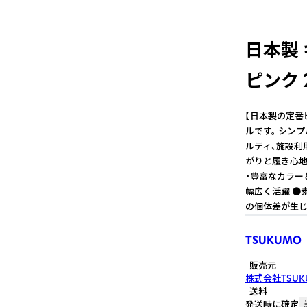
日本製 
ピンク 
【日本製の定番
ルです。 シン
ルティ、施設利
がりと履き心地
・豊富なカラー
幅広く活躍 ●
の個体差が生じ
TSUKUMO
販売元
株式会社TSUK
送料
発送時に確定