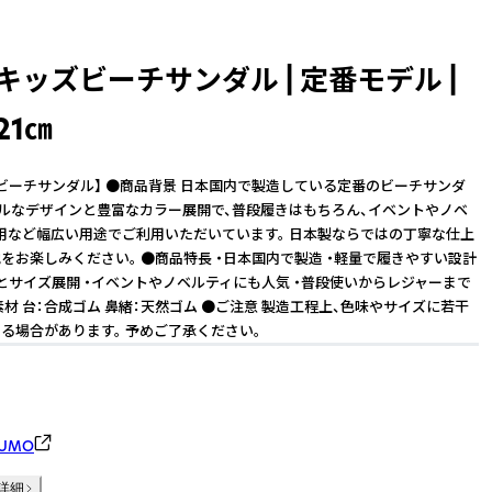
キッズビーチサンダル | 定番モデル |
21㎝
ビーチサンダル】 ●商品背景 日本国内で製造している定番のビーチサンダ
プルなデザインと豊富なカラー展開で、普段履きはもちろん、イベントやノベ
用など幅広い用途でご利用いただいています。 日本製ならではの丁寧な仕上
をお楽しみください。 ●商品特長 ・日本国内で製造 ・軽量で履きやすい設計
とサイズ展開 ・イベントやノベルティにも人気 ・普段使いからレジャーまで
素材 台：合成ゴム 鼻緒：天然ゴム ●ご注意 製造工程上、色味やサイズに若干
る場合があります。 予めご了承ください。
UMO
詳細