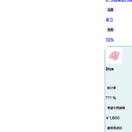
在庫
あり
税率
10
%
21㎝
掛け率
??? %
希望小売価格
￥1,800
最短発送日