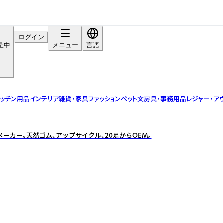
ログイン
呈中
メニュー
言語
ッチン用品
インテリア雑貨・家具
ファッション
ペット
文房具・事務用品
レジャー・ア
ーカー。天然ゴム、アップサイクル、20足からOEM。