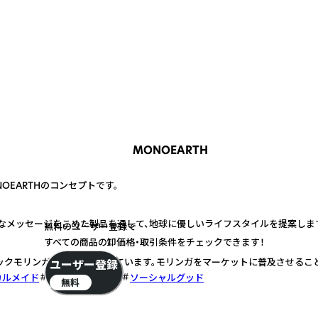
MONOEARTH
OEARTHのコンセプトです。
ルなメッセージをこめた製品を通して、地球に優しいライフスタイルを提案しま
無料のユーザー登録で
すべての商品の卸価格・取引条件をチェックできます！
ックモリンガオイルを配合しています。モリンガをマーケットに普及させるこ
ユーザー登録
カルメイド
エコフレンドリー
ソーシャルグッド
無料