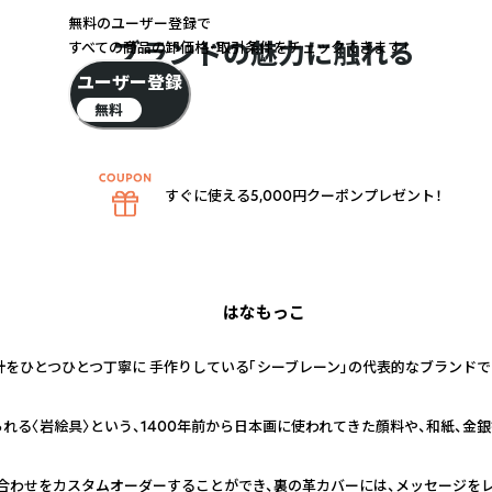
無料のユーザー登録で
ブランドの魅力に触れる
すべての商品の卸価格・取引条件をチェックできます！
ユーザー登録
無料
すぐに使える5,000円クーポンプレゼント！
はなもっこ
計をひとつひとつ丁寧に 手作りしている「シーブレーン」の代表的なブランドで
れる〈岩絵具〉という、1400年前から日本画に使われてきた顔料や、和紙、金
合わせをカスタムオーダーすることができ、裏の革カバーには、メッセージを