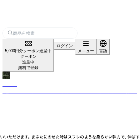
ログイン
5,000円分クーポン進呈中
メニュー
言語
クーポン
進呈中
無料で登録
AINOKI
『瞳は、その人の個性を、内面から表現するもの。』 天然由来成分90%以上を
基準に繊細な目元を植物の力で彩る動物・自然・人に優しいヴィーガンコス
メブランド。
使いいただけます。 まぶたにのせた時はスフレのような柔らかい弾力で、 伸ば