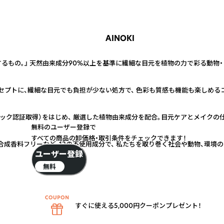
AINOKI
するもの。』 天然由来成分90%以上を基準に繊細な目元を植物の力で彩る動物
セプトに、繊細な目元でも負担が少ない処方で、 色彩も質感も機能も楽しめる
ニック認証取得）をはじめ、 厳選した植物由来成分を配合。目元ケアとメイクの
無料のユーザー登録で
すべての商品の卸価格・取引条件をチェックできます！
合成香料フリーなど、12の不使用成分で、 私たちを取り巻く社会や動物、環境
ユーザー登録
無料
すぐに使える5,000円クーポンプレゼント！