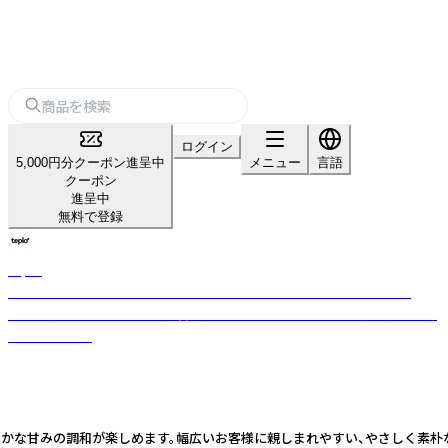
ログイン
5,000円分クーポン進呈中
メニュー
言語
クーポン
進呈中
無料で登録
teplo
日本・米国・インドを拠点とするグローバルティーブランド。小ロット・
OEM対応可。茶葉の目利きと香料不使用のブレンド力で全国数百店舗に選
ばれています。
かな甘みの調和が楽しめます。幅広いお客様に親しまれやすい、やさしく素朴