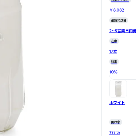
￥8,082
最短発送日
2~3営業日内
在庫
17本
税率
10
%
ホワイト
掛け率
??? %