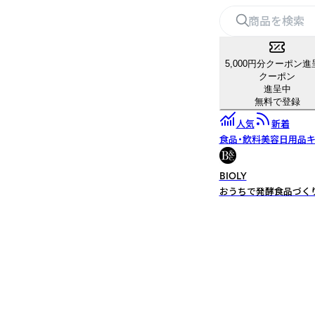
5,000円分クーポン進
クーポン
進呈中
無料で登録
人気
新着
食品・飲料
美容
日用品
キ
BIOLY
おうちで発酵食品づく