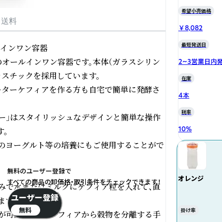
希望小売価格
・送料
￥8,082
最短発送日
インワン容器

のオールインワン容器です。本体（ガラスシリン
2~3営業日内
ラスチックを採用しています。

在庫
ーターケフィアを作る方も自宅で簡単に発酵さ
4本
税率
ー」はスタイリッシュなデザインと簡単な操作
10
%
           

のヨーグルト等の培養にもご使用することがで
無料のユーザー登録で
オレンジ
すべての商品の卸価格・取引条件をチェックできます！
好みで水またはミルクにケフィア粒を入れて、直
ユーザー登録
す。

無料
掛け率
が可能になり、ケフィアから穀物を分離する手