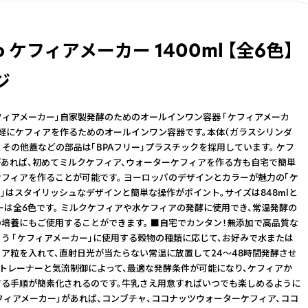
ko ケフィアメーカー 1400ml 【全6色】
ジ
o「ケフィアメーカー」自家製発酵のためのオールインワン容器 「ケフィアメーカ
軽にケフィアを作るためのオールインワン容器です。本体（ガラスシリンダ
、その他蓋などの部品は「BPAフリー」プラスチックを採用しています。 ケフ
あれば、初めてミルクケフィア、ウォーターケフィアを作る方も自宅で簡単
フィアを作ることが可能です。 ヨーロッパのデザインとカラーが魅力の「ケ
」はスタイリッシュなデザインと簡単な操作がポイント。サイズは848mlと
カラーは全6色です。 ミルクケフィアや水ケフィアの発酵に使用でき、常温発酵の
培養にもご使用することができます。 ■自宅でカンタン！無添加で高品質な
う 「ケフィアメーカー」に使用する穀物の種類に応じて、お好みで水または
ア粒を入れて、直射日光が当たらない常温に放置して24〜48時間発酵させ
ストレーナーと気流制御によって、最適な発酵条件が可能になり、ケフィアか
する手順が簡素化されるのです。牛乳さえ用意すればいつでも楽しめるように
ケフィアメーカー」があれば、コンブチャ、ココナッツウォーターケフィア、ココ