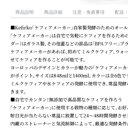
商品説明
商品詳細
注意・免責事項
配送
■Kefirko「ケフィアメーカー」自家製発酵のためのオール
「ケフィアメーカー」は自宅で気軽にケフィアを作るため
ダー）はガラス製、その他蓋などの部品は「BPAフリー」プ
ケフィアメーカーがあれば、初めてミルクケフィア、ウォ
せてケフィアを作ることが可能です。

ヨーロッパのデザインとカラーが魅力の「ケフィアメーカ
がポイント。サイズは848mlと1400ml、カラーは全6色です。           
ミルクケフィアや水ケフィアの発酵に使用でき、常温発酵
きます。

■自宅でカンタン！無添加で高品質なケフィアを作ろう

「ケフィアメーカー」に使用する穀物の種類に応じて、お
射日光が当たらない常温に放置して24〜48時間発酵させま
内蔵のストレーナーと気流制御によって、最適な発酵条件