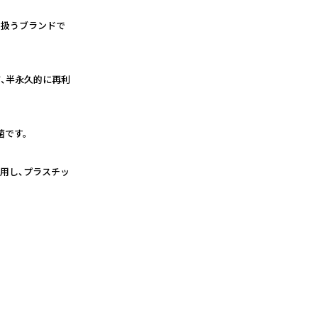
を扱うブランドで
て、半永久的に再利
菌です。
使用し、プラスチッ