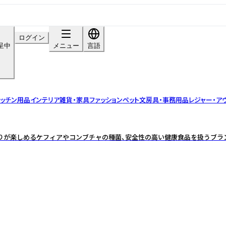
ログイン
呈中
メニュー
言語
ッチン用品
インテリア雑貨・家具
ファッション
ペット
文房具・事務用品
レジャー・ア
りが楽しめるケフィアやコンブチャの種菌、安全性の高い健康食品を扱うブラ