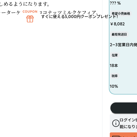
めるようになります。

??? %
ォーターケフィア、ココナッツミルクケフィア、
希望小売価格
すぐに使える5,000円クーポンプレゼント！
￥8,082
最短発送日
2~3営業日内
在庫
18本
税率
10
%
ログイン
能になり