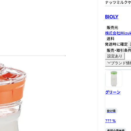
ナッツミルクケ
BIOLY
販売元
株式会社Mizuk
送料
発送時に確定
販売・取引条
設定あり
ブランド情
グリーン
掛け率
??? %
希望小売価格