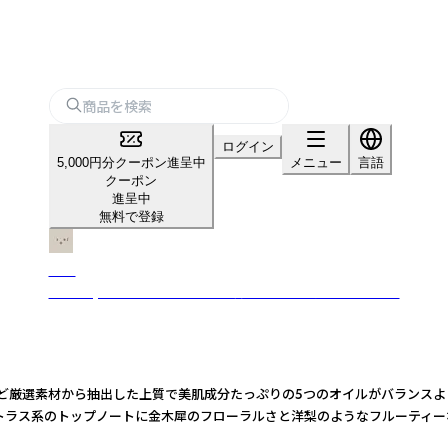
ログイン
5,000円分クーポン進呈中
メニュー
言語
クーポン
進呈中
無料で登録
soel
Healthy Life with LIVING OIL 暮らしにいのちをそえていく
イなど厳選素材から抽出した上質で美肌成分たっぷりの5つのオイルがバランス
シトラス系のトップノートに金木犀のフローラルさと洋梨のようなフルーティー