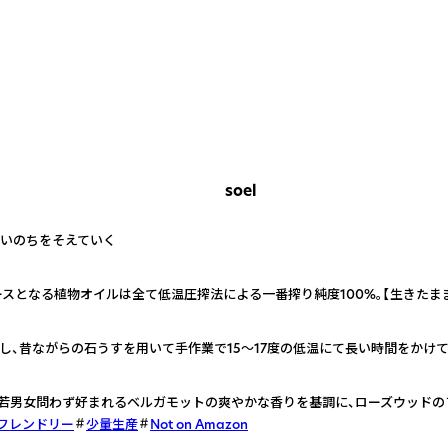
soel
 暮らしにいのちをそえていく
ベースとなる植物オイルは全て低温圧搾法による一番搾り純度100%。【生きた
し、昔ながらの石うすを用いて手作業で15〜17度の低温にて長い時間をかけ
若男女問わず好まれるベルガモットの爽やかな香りを基調に、ローズウッドの
フレンドリー
少量生産
Not on Amazon