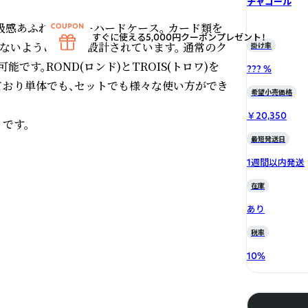
チャコール
級感あふれるレザーハードケース。 カード類を
すぐに使える5,000円クーポンプレゼント！
ないようにサイズ設計されています。 通常のク
掛け率
です。ROND(ロンド)とTROIS(トロワ)を
??? %
おり単体でも、セットでも様々な使い方ができ
希望小売価格
￥20,350
です。

最短発送日
1週間以内発送
在庫
あり
税率
10
%