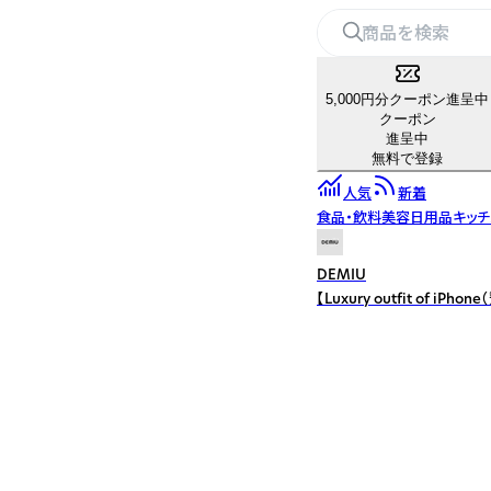
5,000円分クーポン進呈中
クーポン
進呈中
無料で登録
人気
新着
食品・飲料
美容
日用品
キッ
DEMIU
【Luxury outfit 