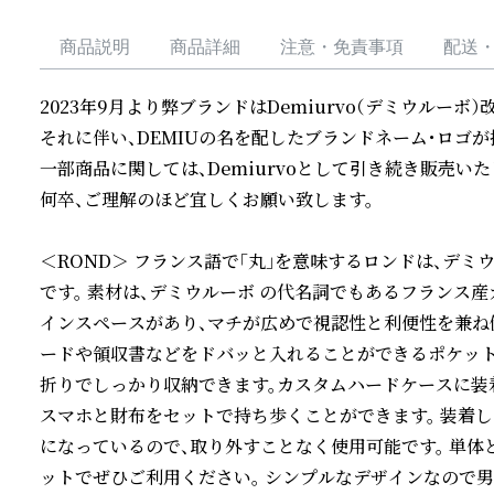
商品説明
商品詳細
注意・免責事項
配送
2023年9月より弊ブランドはDemiurvo（デミウルーボ）
それに伴い、DEMIUの名を配したブランドネーム・ロゴが採
一部商品に関しては、Demiurvoとして引き続き販売い
何卒、ご理解のほど宜しくお願い致します。

＜ROND＞ フランス語で「丸」を意味するロンドは、デ
です。 素材は、デミウルーボ の代名詞でもあるフランス産
インスペースがあり、マチが広めで視認性と利便性を兼ね備
ードや領収書などをドバッと入れることができるポケット
折りでしっかり収納できます。カスタムハードケースに装
スマホと財布をセットで持ち歩くことができます。 装着
になっているので、取り外すことなく使用可能です。 単体
ットでぜひご利用ください。 シンプルなデザインなので男