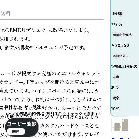
・送料
掛け率
??? %
改めDEMIU（デミュウ）に改名いたします。

希望小売価格
用されます。

￥20,350
たしますが順次モデルチェンジ予定です。

最短発送日
1週間以内発送
ミウルーボ が提案する究極のミニマルウォレット
在庫
カウレザー。 L字ジップを開けると真ん中にコ
あり
えています。 コインスペースの両端には、カ
がついており、 お札は三つ折り、もしくは４つ
税率
無料のユーザー登録で
着できるようになっており、 シーンに合わせて
10
%
すべての商品の卸価格・取引条件をチェックできます！
した状態でもそのままジップが開けられるよう
ユーザー登録
としてももちろん、カスタムハードケースとセ
無料
女、年齢関係なくお使いいただけます。プレゼ