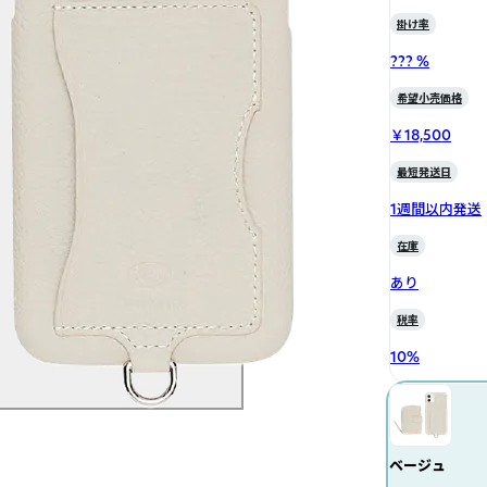
掛け率
??? %
希望小売価格
￥18,500
最短発送日
1週間以内発送
在庫
あり
税率
10
%
ベージュ