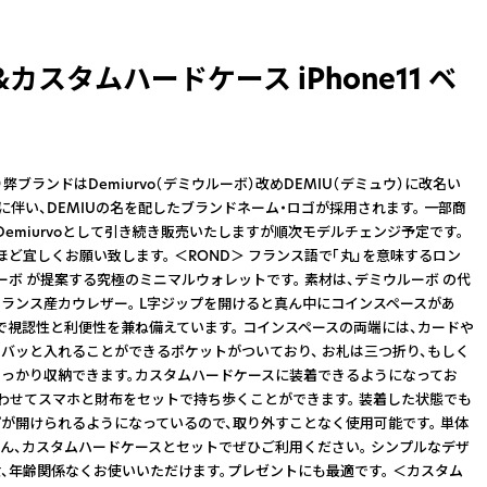
&カスタムハードケース iPhone11 ベ
り弊ブランドはDemiurvo（デミウルーボ）改めDEMIU（デミュウ）に改名い
れに伴い、DEMIUの名を配したブランドネーム・ロゴが採用されます。 一部商
Demiurvoとして引き続き販売いたしますが順次モデルチェンジ予定です。
ほど宜しくお願い致します。 ＜ROND＞ フランス語で「丸」を意味するロン
ーボ が提案する究極のミニマルウォレットです。 素材は、デミウルーボ の代
ランス産カウレザー。 L字ジップを開けると真ん中にコインスペースがあ
で視認性と利便性を兼ね備えています。 コインスペースの両端には、カードや
バッと入れることができるポケットがついており、 お札は三つ折り、もしく
っかり収納できます。カスタムハードケースに装着できるようになってお
合わせてスマホと財布をセットで持ち歩くことができます。 装着した状態でも
が開けられるようになっているので、取り外すことなく使用可能です。 単体
ん、カスタムハードケースとセットでぜひご利用ください。 シンプルなデザ
、年齢関係なくお使いいただけます。プレゼントにも最適です。 ＜カスタム