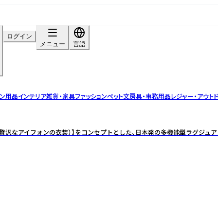
ログイン
メニュー
言語
チン用品
インテリア雑貨・家具
ファッション
ペット
文房具・事務用品
レジャー・アウト
of iPhone（贅沢なアイフォンの衣装）】をコンセプトとした、日本発の多機能型ラグ