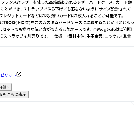
 フランス産レザーを使った高級感あふれるレザーハードケース。 カード類
ことができ、 ストラップでぶら下げても落ちないようにサイズ設計されて
のクレジットカードなどは1枚、薄いカードは2枚入れることが可能です。
ド)とTROIS(トロワ)をこのカスタムハードケースに装着することが可能となっ
、セットでも様々な使い方ができる万能ケースです。 ※MagSafeはご利用
 ※ストラップは別売りです。 ー仕様ー・素材本体：牛革金具：ニッケル・重量
スピリット
詳細
報をさらに表示