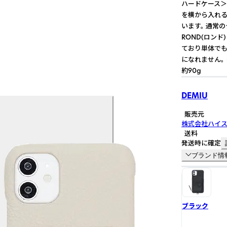
ハードケース＞
を横から入れる
います。 通常
ROND(ロン
ており単体でも
になれません。
約90g
DEMIU
販売元
株式会社ハイ
送料
発送時に確定
ブランド情
ブラック