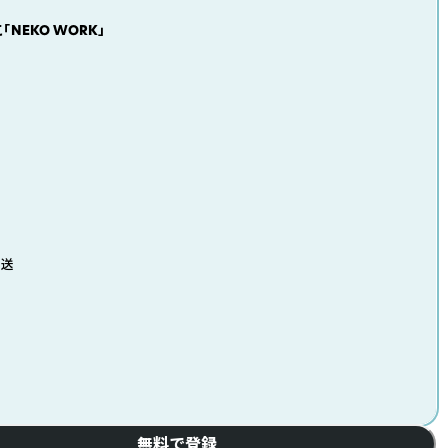
「NEKO WORK」
発送
無料で登録