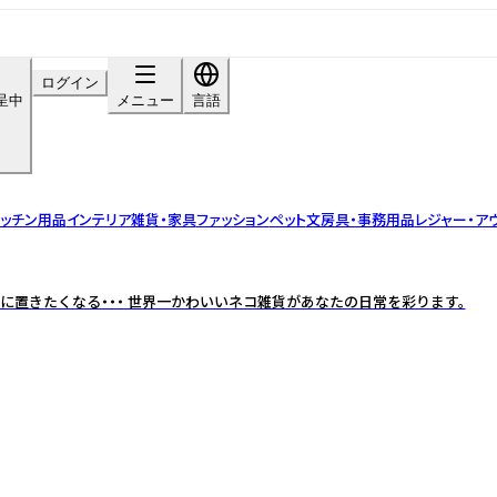
ログイン
呈中
メニュー
言語
ッチン用品
インテリア雑貨・家具
ファッション
ペット
文房具・事務用品
レジャー・ア
に置きたくなる・・・ 世界一かわいいネコ雑貨があなたの日常を彩ります。