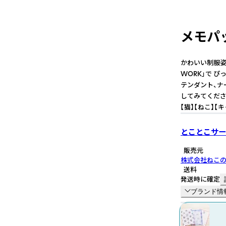
メモパッ
かわいい制服姿
WORK」で 
テンダント、ナ
してみてくださ
【猫】【ねこ】【
とことこサー
販売元
株式会社ねこ
送料
発送時に確定
ブランド情