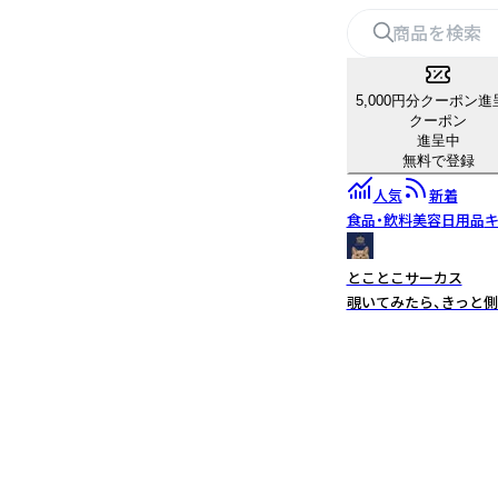
5,000円分クーポン進
クーポン
進呈中
無料で登録
人気
新着
食品・飲料
美容
日用品
キ
とことこサーカス
覗いてみたら、きっと側