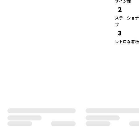
ザイン性
2
ステーショナ
プ
3
レトロな看板