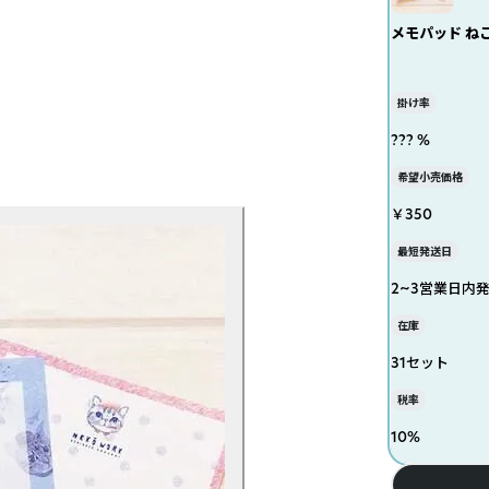
メモパッド ねこ
掛け率
??? %
希望小売価格
￥350
最短発送日
2~3営業日内
在庫
31セット
税率
10
%