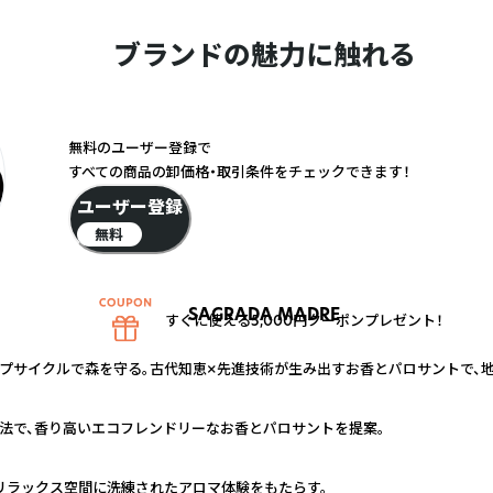
ブランドの魅力に触れる
無料のユーザー登録で
すべての商品の卸価格・取引条件をチェックできます！
ユーザー登録
無料
SAGRADA MADRE
すぐに使える5,000円クーポンプレゼント！
プサイクルで森を守る。古代知恵×先進技術が生み出すお香とパロサントで、
法で、香り高いエコフレンドリーなお香とパロサントを提案。
リラックス空間に洗練されたアロマ体験をもたらす。