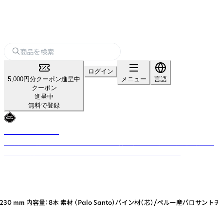
ログイン
5,000円分クーポン進呈中
メニュー
言語
クーポン
進呈中
無料で登録
SAGRADA MADRE
果肉廃棄を再利用するアップサイクルで森を守る。古代知恵×先進技術が生
み出すお香とパロサントで、地球にも心にも優しい風をお届け。
0 mm 内容量：8本 素材 （Palo Santo）パイン材（芯）/ペルー