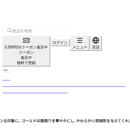
ログイン
5,000円分クーポン進呈中
メニュー
言語
クーポン
進呈中
無料で登録
Scat
「生活に彩りを加える」をコンセプトに、生活やファッションに思わぬ彩り
を加えるジュエリーを提案しています。
ェミニンな印象に。 ゴールドは顔周りを華やかにし、やわらかい雰囲気を与えてく