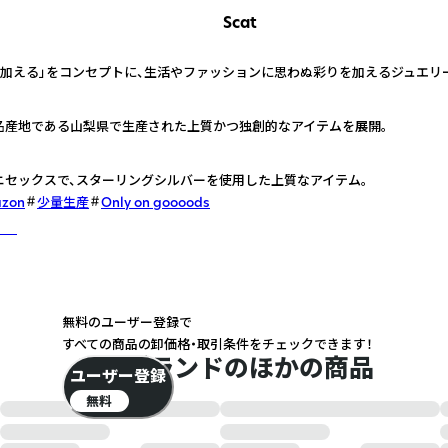
Scat
を加える」をコンセプトに、生活やファッションに思わぬ彩りを加えるジュエリ
名産地である山梨県で生産された上質かつ独創的なアイテムを展開。
ニセックスで、スターリングシルバーを使用した上質なアイテム。
azon
少量生産
Only on goooods
しく
無料のユーザー登録で
すべての商品の卸価格・取引条件をチェックできます！
このブランドのほかの商品
ユーザー登録
無料