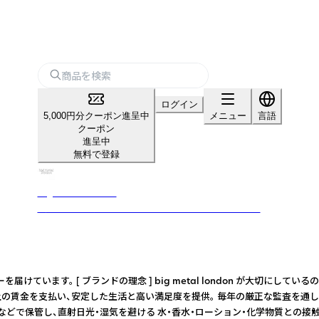
ログイン
5,000円分クーポン進呈中
メニュー
言語
クーポン
進呈中
無料で登録
big metal london
英国ロンドン発の サステナブルアクセサリーブランド
クセサリーを届けています。 [ ブランドの理念 ] big metal london
賃金を支払い、安定した生活と高い満足度を提供。 毎年の厳正な監査を通して、倫
ックスなどで保管し、直射日光・湿気を避ける 水・香水・ローション・化学物質との