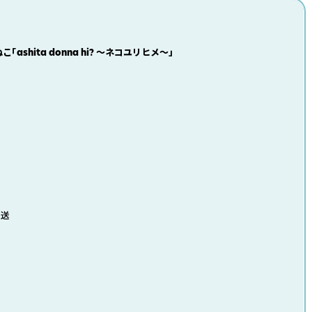
「ashita donna hi? 〜ネコユリヒメ〜」
発送