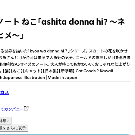
ト ねこ「ashita donna hi? 〜ネ
ヒメ〜」
世界を描いた「kyou wa donna hi？」シリーズ。 スカートの花を咲かせ
お魚さんと目が合えばまるで人魚姫の気分。 ゴールドの箔押しが目を惹きま
にも便利なA5サイズのノート。 大人が持ってもかわいい、おしゃれな仕上がり
【猫】【ねこ】【キャット】【日本製】【新学期】 Cat Goods ? Kawaii
th Japanese Illustration | Made in Japan
カス
のてカンパニー
詳細
報をさらに表示