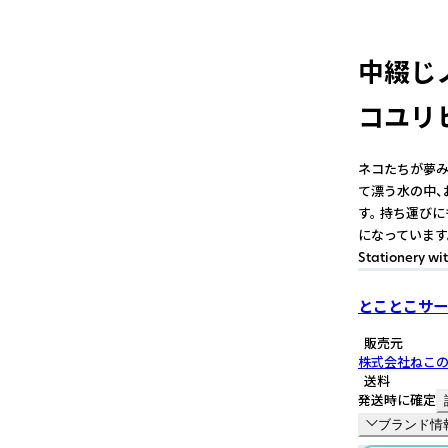
中綴じノー
コユリ
ネコたちが夢みる
て漂う水の中、
す。 持ち運び
になっています。 
Stationery wi
とことこサー
販売元
株式会社ねこ
送料
発送時に確定
ブランド情