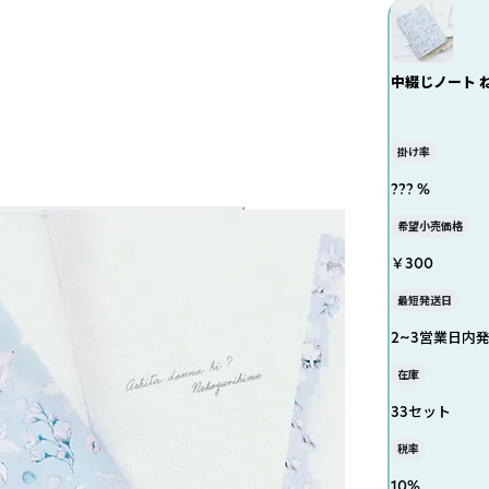
中綴じノート ねこ
掛け率
??? %
希望小売価格
￥300
最短発送日
2~3営業日内
在庫
33セット
税率
10
%