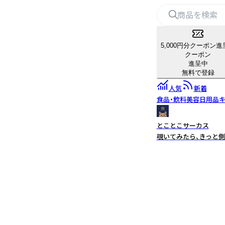
5,000円分クーポン進
クーポン
進呈中
無料で登録
人気
新着
食品・飲料
美容
日用品
キ
とことこサーカス
覗いてみたら、きっと側