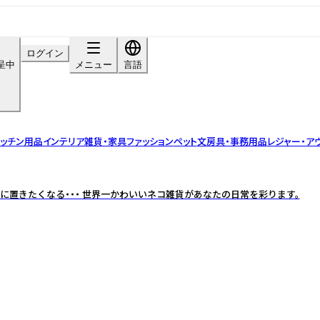
ログイン
呈中
メニュー
言語
ッチン用品
インテリア雑貨・家具
ファッション
ペット
文房具・事務用品
レジャー・ア
に置きたくなる・・・ 世界一かわいいネコ雑貨があなたの日常を彩ります。