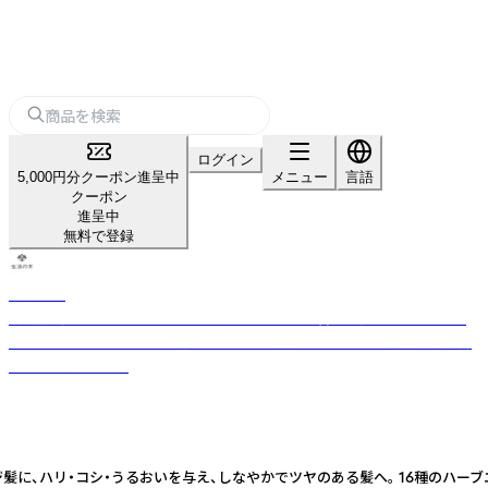
ログイン
5,000円分クーポン進呈中
メニュー
言語
クーポン
進呈中
無料で登録
生活の木
「自然」「健康」「楽しさ」のある生活を日本に提案・普及し続けてきた、ライ
フスタイルカンパニー。 厳選したハーブや精油などをもとに品質の高い商
品をお届けします。
ハリ・コシ・うるおいを与え、しなやかでツヤのある髪へ。 16種のハーブエキ