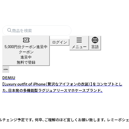
ログイン
5,000円分クーポン進呈中
メニュー
言語
クーポン
進呈中
無料で登録
DEMIU
【Luxury outfit of iPhone（贅沢なアイフォンの衣装）】をコンセプトとし
た、日本発の多機能型ラグジュアリースマホケースブランド。
モデルチェンジ予定です。 何卒、ご理解のほど宜しくお願い致します。 レミーポシ