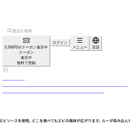
ログイン
5,000円分クーポン進呈中
メニュー
言語
クーポン
進呈中
無料で登録
CONOCOLA
こどもも大人も楽しめる無添加・天然素材のクラフトコーラ。10種のスパイ
スと生薬で、朝の一口で元気チャージ、夜の一口でリラックス
エビソースを使用。 どこを食べてもエビの風味が広がります。 ルーが染み込ん